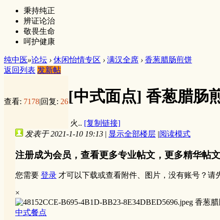
秉持纯正
辨证论治
敬畏生命
呵护健康
纯中医
»
论坛
›
休闲怡情专区
›
满汉全席
›
香葱腊肠煎饼
返回列表
发新帖
[中式面点]
香葱腊肠
查看:
7178
|
回复:
26
火..
[复制链接]
发表于 2021-1-10 19:13
|
显示全部楼层
|
阅读模式
注册成为会员，查看更多专业帖文，更多精华帖
您需要
登录
才可以下载或查看附件、图片，没有账号？请
×
香葱腊
中式餐点