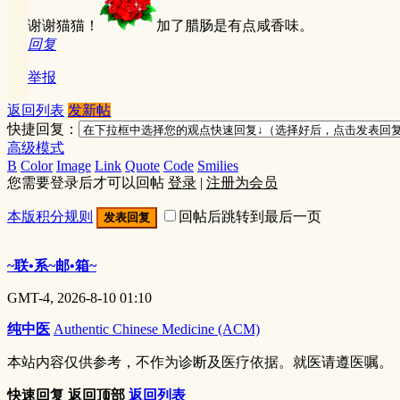
谢谢猫猫！
加了腊肠是有点咸香味。
回复
举报
返回列表
发新帖
快捷回复：
高级模式
B
Color
Image
Link
Quote
Code
Smilies
您需要登录后才可以回帖
登录
|
注册为会员
本版积分规则
回帖后跳转到最后一页
发表回复
~联•系~邮•箱~
GMT-4, 2026-8-10 01:10
纯中医
Authentic Chinese Medicine (ACM)
本站内容仅供参考，不作为诊断及医疗依据。就医请遵医嘱。
快速回复
返回顶部
返回列表