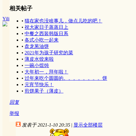
相关帖子
Yili
•
猫在家也没啥事儿，做点儿吃的吧！
•
祝大家日子蒸蒸日上
•
中餐之西装韩版日系
•
各式小吃一起来
•
盘龙葱油饼
•
2021年为孩子研究的菜
•
薄皮水饺来啦
•
一碗小馄饨
•
大年初一，拜年啦！
•
过年来吃个圆圆的。。。。。。。。饼
•
元宵节快乐！
•
煎饼果子（薄皮）
回复
举报
发表于 2021-1-10 20:35
|
显示全部楼层