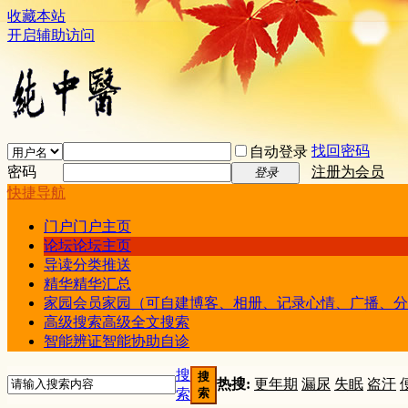
收藏本站
开启辅助访问
找回密码
自动登录
密码
注册为会员
登录
快捷导航
门户
门户主页
论坛
论坛主页
导读
分类推送
精华
精华汇总
家园
会员家园（可自建博客、相册、记录心情、广播、分
高级搜索
高级全文搜索
智能辨证
智能协助自诊
搜
搜
热搜:
更年期
漏尿
失眠
盗汗
索
索