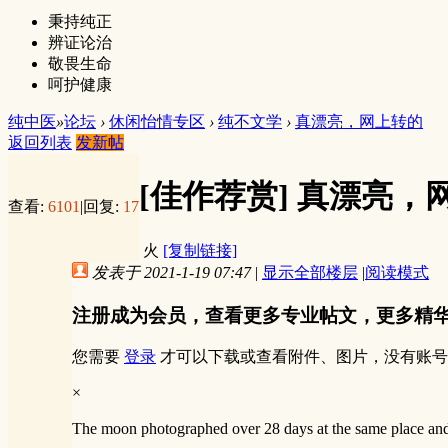
秉持纯正
辨证论治
敬畏生命
呵护健康
纯中医
»
论坛
›
休闲怡情专区
›
纯不文学
›
真漂亮，网上转的
返回列表
发新帖
[佳作荐赏]
真漂亮，
查看:
6101
|
回复:
17
火
[复制链接]
发表于 2021-1-19 07:47
|
显示全部楼层
|
阅读模式
注册成为会员，查看更多专业帖文，更多精
您需要
登录
才可以下载或查看附件、图片，没有账号
×
The moon photographed over 28 days at the same place and 