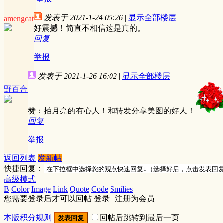
发表于 2021-1-24 05:26
|
显示全部楼层
amengcat
好震撼！简直不相信这是真的。
回复
举报
发表于 2021-1-26 16:02
|
显示全部楼层
野百合
赞：拍月亮的有心人！和转发分享美图的好人！
回复
举报
返回列表
发新帖
快捷回复：
高级模式
B
Color
Image
Link
Quote
Code
Smilies
您需要登录后才可以回帖
登录
|
注册为会员
本版积分规则
回帖后跳转到最后一页
发表回复