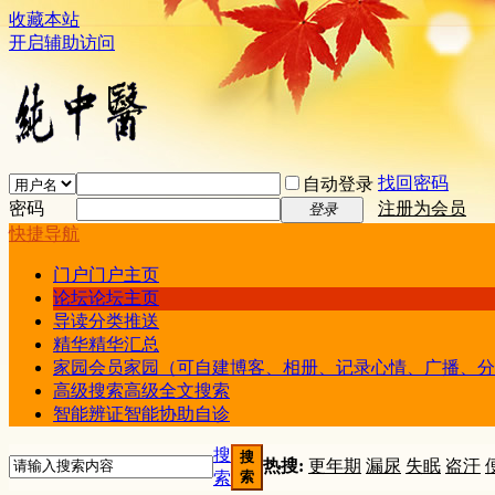
收藏本站
开启辅助访问
找回密码
自动登录
密码
注册为会员
登录
快捷导航
门户
门户主页
论坛
论坛主页
导读
分类推送
精华
精华汇总
家园
会员家园（可自建博客、相册、记录心情、广播、分
高级搜索
高级全文搜索
智能辨证
智能协助自诊
搜
搜
热搜:
更年期
漏尿
失眠
盗汗
索
索