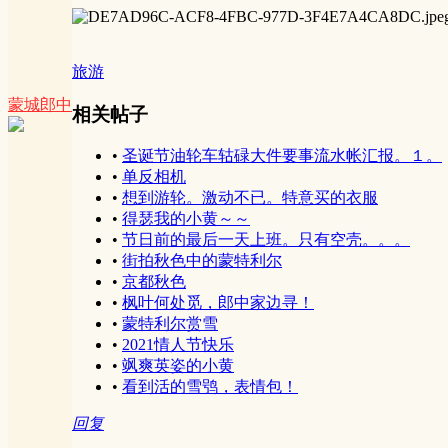
旅游
蒙城郎中
相关帖子
•
圣诞节油轮车轱碌大件要事流水帐汇报。１。
•
单反相机
•
想到游轮。激动不已。特意买的衣服
•
得瑟我的小黄～～
•
节日前的最后一天上班。只有空壳。。。
•
街拍秋色中的蒙特利尔
•
京都秋色
•
枫叶何处觅，郎中家边寻！
•
蒙特利尔赏雪
•
2021情人节快乐
•
飒爽英姿的小黄
•
看到活的雪鸮，表情包！
回复