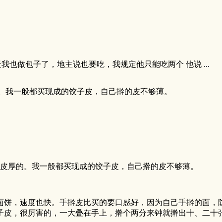
也做包子了，地主说也要吃，我规定他只能吃两个 他说 ...
。我一般都买现成的饺子皮，自己擀的皮不够薄。
皮厚的。我一般都买现成的饺子皮，自己擀的皮不够薄。
面饼，速度也快。手擀皮比买的要口感好，因为自己手擀的面，
子皮，很厉害的，一大叠在手上，擀个两分来钟就擀出十、二十