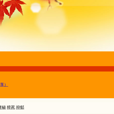
享）
便秘
猝死
抑郁