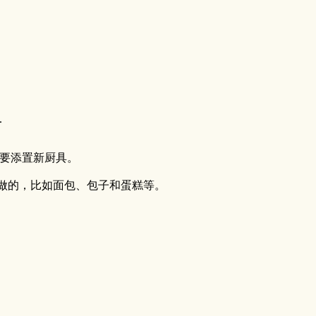
.
不要添置新厨具。
做的，比如面包、包子和蛋糕等。