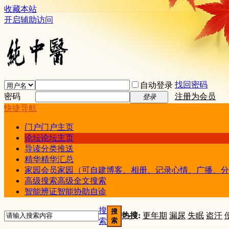
收藏本站
开启辅助访问
找回密码
自动登录
密码
注册为会员
登录
快捷导航
门户
门户主页
论坛
论坛主页
导读
分类推送
精华
精华汇总
家园
会员家园（可自建博客、相册、记录心情、广播、分
高级搜索
高级全文搜索
智能辨证
智能协助自诊
搜
搜
热搜:
更年期
漏尿
失眠
盗汗
索
索