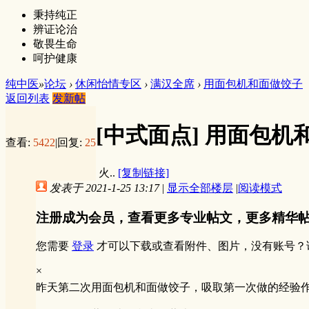
秉持纯正
辨证论治
敬畏生命
呵护健康
纯中医
»
论坛
›
休闲怡情专区
›
满汉全席
›
用面包机和面做饺子
返回列表
发新帖
[中式面点]
用面包机
查看:
5422
|
回复:
25
火..
[复制链接]
发表于 2021-1-25 13:17
|
显示全部楼层
|
阅读模式
注册成为会员，查看更多专业帖文，更多精华
您需要
登录
才可以下载或查看附件、图片，没有账号？
×
昨天第二次用面包机和面做饺子，吸取第一次做的经验