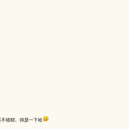
还不错耶。得瑟一下哈