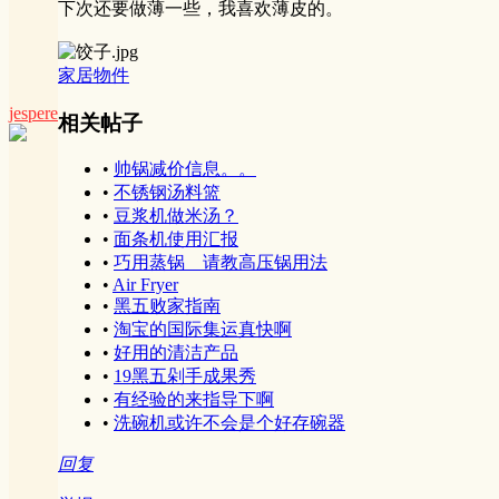
下次还要做薄一些，我喜欢薄皮的。
家居物件
jespere
相关帖子
•
帅锅减价信息。。
•
不锈钢汤料篮
•
豆浆机做米汤？
•
面条机使用汇报
•
巧用蒸锅 请教高压锅用法
•
Air Fryer
•
黑五败家指南
•
淘宝的国际集运真快啊
•
好用的清洁产品
•
19黑五剁手成果秀
•
有经验的来指导下啊
•
洗碗机或许不会是个好存碗器
回复