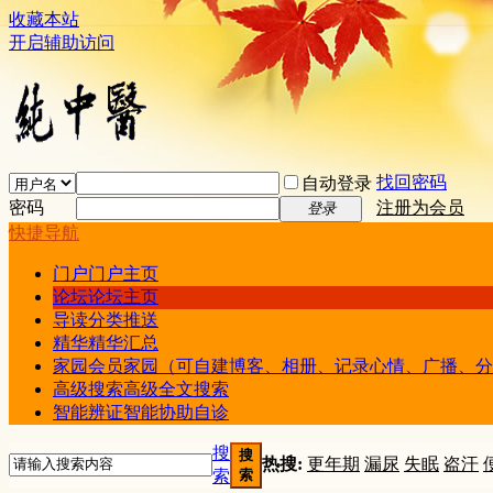
收藏本站
开启辅助访问
找回密码
自动登录
密码
注册为会员
登录
快捷导航
门户
门户主页
论坛
论坛主页
导读
分类推送
精华
精华汇总
家园
会员家园（可自建博客、相册、记录心情、广播、分
高级搜索
高级全文搜索
智能辨证
智能协助自诊
搜
搜
热搜:
更年期
漏尿
失眠
盗汗
索
索