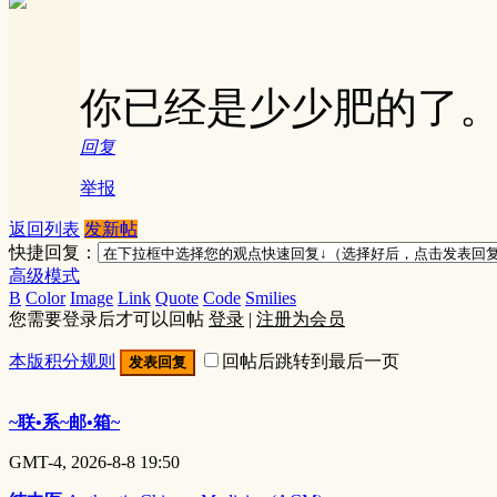
你已经是少少肥的了
回复
举报
返回列表
发新帖
快捷回复：
高级模式
B
Color
Image
Link
Quote
Code
Smilies
您需要登录后才可以回帖
登录
|
注册为会员
本版积分规则
回帖后跳转到最后一页
发表回复
~联•系~邮•箱~
GMT-4, 2026-8-8 19:50