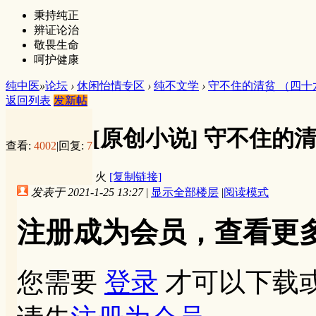
秉持纯正
辨证论治
敬畏生命
呵护健康
纯中医
»
论坛
›
休闲怡情专区
›
纯不文学
›
守不住的清贫 （四十
返回列表
发新帖
[原创小说]
守不住的清
查看:
4002
|
回复:
7
火
[复制链接]
发表于 2021-1-25 13:27
|
显示全部楼层
|
阅读模式
注册成为会员，查看更
您需要
登录
才可以下载