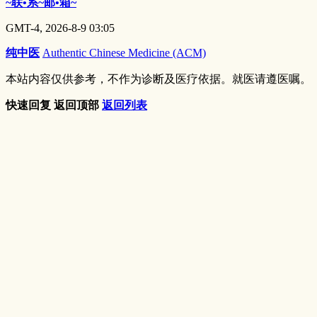
~联•系~邮•箱~
GMT-4, 2026-8-9 03:05
纯中医
Authentic Chinese Medicine (ACM)
本站内容仅供参考，不作为诊断及医疗依据。就医请遵医嘱。
快速回复
返回顶部
返回列表