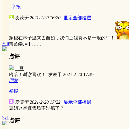
举报
发表于 2021-2-20 16:20
|
显示全部楼层
穿梭在林子里来去自如，我们豆姐真不是一般的牛！
Yili
羡慕崇拜中……
点评
土豆
哈哈！谢谢喜欢！
发表于 2021-2-20 17:39
回复
举报
发表于 2021-2-20 17:22
|
显示全部楼层
豆姐这是嫌雪场不过瘾了？
bz1
点评