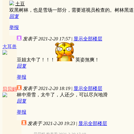
土豆
双黑树林，也是雪场一部分，需要巡视员检查的。树林黑
回复
举报
发表于 2021-2-20 17:57
|
显示全部楼层
大耳兽
豆姐太牛了！！！
英姿煞爽！
回复
举报
发表于 2021-2-20 18:19
|
显示全部楼层
贝贝妈
林中滑雪，太牛了，人还少，可以尽兴地滑
回复
举报
发表于 2021-2-20 19:23
|
显示全部楼层