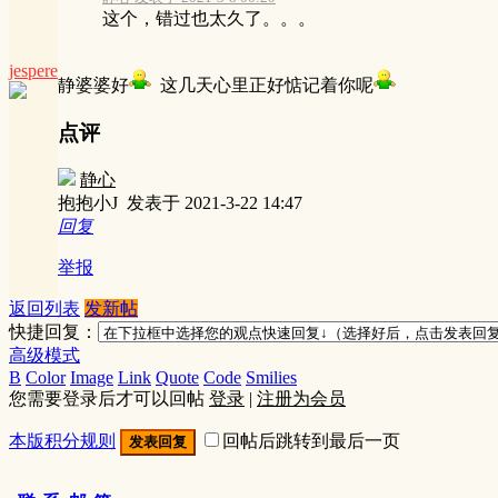
这个，错过也太久了。。。
jespere
静婆婆好
这几天心里正好惦记着你呢
点评
静心
抱抱小J
发表于 2021-3-22 14:47
回复
举报
返回列表
发新帖
快捷回复：
高级模式
B
Color
Image
Link
Quote
Code
Smilies
您需要登录后才可以回帖
登录
|
注册为会员
本版积分规则
回帖后跳转到最后一页
发表回复