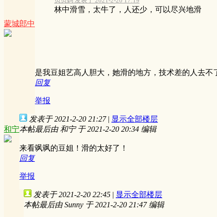
贝贝妈 发表于 2021-2-20 17:19
林中滑雪，太牛了，人还少，可以尽兴地滑
蒙城郎中
是我豆姐艺高人胆大，她滑的地方，技术差的人去不
回复
举报
发表于 2021-2-20 21:27
|
显示全部楼层
和宁
本帖最后由 和宁 于 2021-2-20 20:34 编辑
来看飒飒的豆姐！滑的太好了！
回复
举报
发表于 2021-2-20 22:45
|
显示全部楼层
本帖最后由 Sunny 于 2021-2-20 21:47 编辑