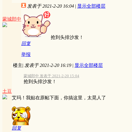
发表于 2021-2-20 16:04
|
显示全部楼层
蒙城郎中
抢到头排沙发！
回复
举报
楼主
|
发表于 2021-2-20 16:19
|
显示全部楼层
蒙城郎中 发表于 2021-2-20 15:04
抢到头排沙发！
土豆
艾玛！我贴在原帖下面，你搞这里，太晃人了
回复