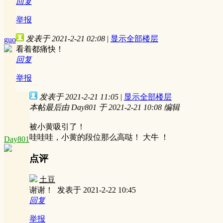
回复
举报
发表于 2021-2-21 02:08
|
显示全部楼层
guo
看着都痛快！
回复
举报
发表于 2021-2-21 11:05
|
显示全部楼层
本帖最后由 Day801 于 2021-2-21 10:08 编辑
被小黄吸引了！
哇哇哇，小黄的段位那么高哒！ 大牛 ！
Day801
点评
土豆
谢谢！
发表于 2021-2-22 10:45
回复
举报