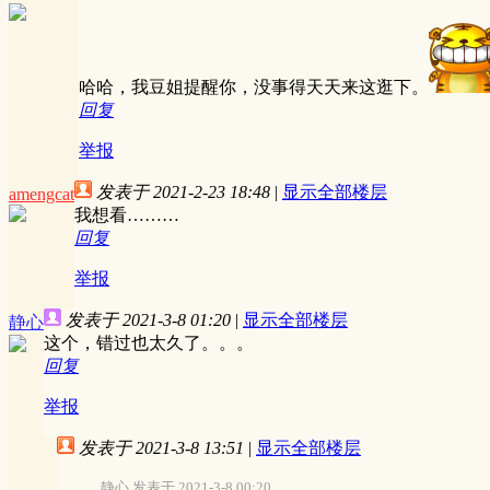
哈哈，我豆姐提醒你，没事得天天来这逛下。
回复
举报
发表于 2021-2-23 18:48
|
显示全部楼层
amengcat
我想看………
回复
举报
发表于 2021-3-8 01:20
|
显示全部楼层
静心
这个，错过也太久了。。。
回复
举报
发表于 2021-3-8 13:51
|
显示全部楼层
静心 发表于 2021-3-8 00:20