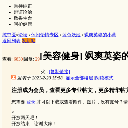
秉持纯正
辨证论治
敬畏生命
呵护健康
纯中医
»
论坛
›
休闲怡情专区
›
蓝色妖姬
›
飒爽英姿的小黄
返回列表
发新帖
[美容健身]
飒爽英姿
查看:
6830
|
回复:
29
火..
[复制链接]
发表于 2021-2-20 15:58
|
显示全部楼层
|
阅读模式
注册成为会员，查看更多专业帖文，更多精华帖
您需要
登录
才可以下载或查看附件、图片，没有账号？请
×
开放两天吧！
开放结束，谢谢大家！