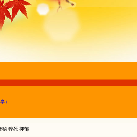
享）
便秘
猝死
抑郁