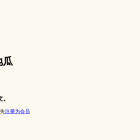
地瓜
文。
先
注册为会员