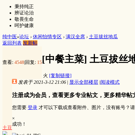
秉持纯正
辨证论治
敬畏生命
呵护健康
纯中医
»
论坛
›
休闲怡情专区
›
满汉全席
›
土豆拔丝地瓜
返回列表
发新帖
[中餐主菜]
土豆拔丝
查看:
4548
|
回复:
15
火
[复制链接]
发表于 2021-3-12 21:06
|
显示全部楼层
|
阅读模式
注册成为会员，查看更多专业帖文，更多精华帖
您需要
登录
才可以下载或查看附件、图片，没有账号？请
×
成功！
土豆