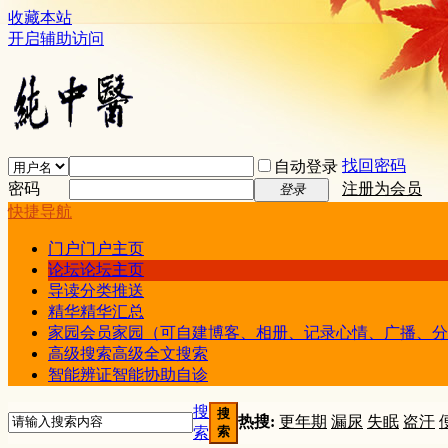
收藏本站
开启辅助访问
找回密码
自动登录
密码
注册为会员
登录
快捷导航
门户
门户主页
论坛
论坛主页
导读
分类推送
精华
精华汇总
家园
会员家园（可自建博客、相册、记录心情、广播、分
高级搜索
高级全文搜索
智能辨证
智能协助自诊
搜
搜
热搜:
更年期
漏尿
失眠
盗汗
索
索