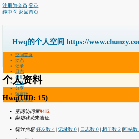
注册为会员
登录
纯中医
返回首页
Hwq的个人空间
https://www.chunzy.c
空间首页
动态
记录
日志
个人资料
相册
主题
分享
留言板
Hwq
(UID: 15)
个人资料
空间访问量
9412
邮箱状态
未验证
统计信息
好友数 4
|
记录数 0
|
日志数 0
|
相册数 2
|
回帖数 