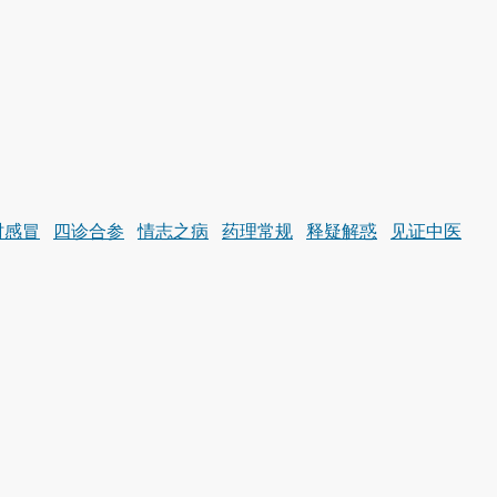
时感冒
四诊合参
情志之病
药理常规
释疑解惑
见证中医