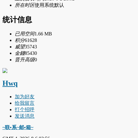
所在时区
使用系统默认
统计信息
已用空间
1.66 MB
积分
61628
威望
35743
金錢
85430
晋升高级
0
Hwq
加为好友
给我留言
打个招呼
发送消息
~联•系~邮•箱~