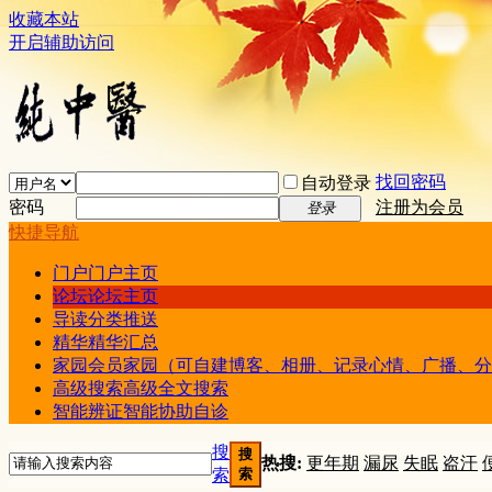
收藏本站
开启辅助访问
找回密码
自动登录
密码
注册为会员
登录
快捷导航
门户
门户主页
论坛
论坛主页
导读
分类推送
精华
精华汇总
家园
会员家园（可自建博客、相册、记录心情、广播、分
高级搜索
高级全文搜索
智能辨证
智能协助自诊
搜
搜
热搜:
更年期
漏尿
失眠
盗汗
索
索