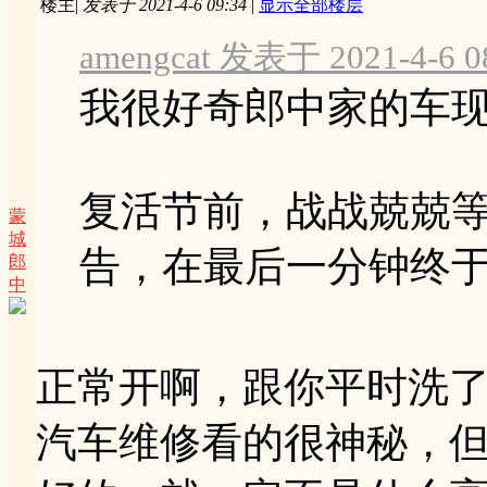
楼主
|
发表于 2021-4-6 09:34
|
显示全部楼层
amengcat 发表于 2021-4-6 0
我很好奇郎中家的车
复活节前，战战兢兢
蒙
城
告，在最后一分钟终于 .
郎
中
正常开啊，跟你平时洗
汽车维修看的很神秘，