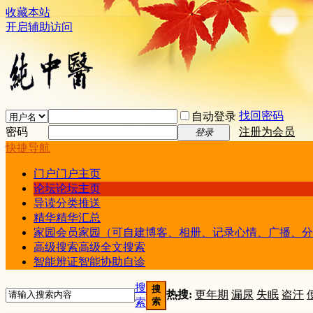
收藏本站
开启辅助访问
找回密码
自动登录
密码
注册为会员
登录
快捷导航
门户
门户主页
论坛
论坛主页
导读
分类推送
精华
精华汇总
家园
会员家园（可自建博客、相册、记录心情、广播、分
高级搜索
高级全文搜索
智能辨证
智能协助自诊
搜
搜
热搜:
更年期
漏尿
失眠
盗汗
索
索