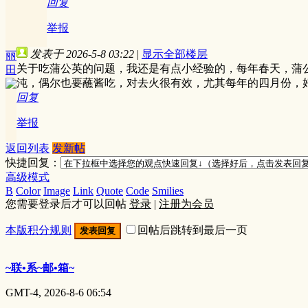
回复
举报
发表于 2026-5-8 03:22
|
显示全部楼层
丽
关于吃蒲公英的问题，我还是有点小经验的，每年春天，蒲
田
沌，偶尔也要蘸酱吃，对去火很有效，尤其每年的四月份，
回复
举报
返回列表
发新帖
快捷回复：
高级模式
B
Color
Image
Link
Quote
Code
Smilies
您需要登录后才可以回帖
登录
|
注册为会员
本版积分规则
回帖后跳转到最后一页
发表回复
~联•系~邮•箱~
GMT-4, 2026-8-6 06:54