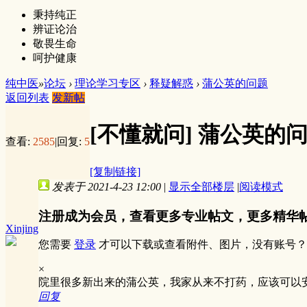
秉持纯正
辨证论治
敬畏生命
呵护健康
纯中医
»
论坛
›
理论学习专区
›
释疑解惑
›
蒲公英的问题
返回列表
发新帖
[不懂就问]
蒲公英的
查看:
2585
|
回复:
5
[复制链接]
发表于 2021-4-23 12:00
|
显示全部楼层
|
阅读模式
注册成为会员，查看更多专业帖文，更多精华
Xinjing
您需要
登录
才可以下载或查看附件、图片，没有账号？
×
院里很多新出来的蒲公英，我家从来不打药，应该可以
回复