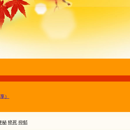
享）
便秘
猝死
抑郁