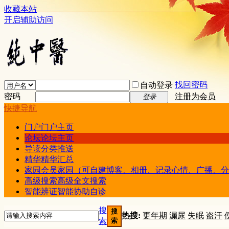
收藏本站
开启辅助访问
找回密码
自动登录
密码
注册为会员
登录
快捷导航
门户
门户主页
论坛
论坛主页
导读
分类推送
精华
精华汇总
家园
会员家园（可自建博客、相册、记录心情、广播、分
高级搜索
高级全文搜索
智能辨证
智能协助自诊
搜
搜
热搜:
更年期
漏尿
失眠
盗汗
索
索