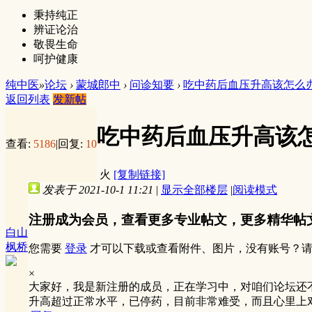
秉持纯正
辨证论治
敬畏生命
呵护健康
纯中医
»
论坛
›
蒙城郎中
›
问诊知要
›
吃中药后血压升高该怎么
返回列表
发新帖
吃中药后血压升高该
查看:
5186
|
回复:
10
火
[复制链接]
发表于 2021-10-1 11:21
|
显示全部楼层
|
阅读模式
注册成为会员，查看更多专业帖文，更多精华帖
白山
枫桥
您需要
登录
才可以下载或查看附件、图片，没有账号？
×
大家好，我是新注册的成员，正在学习中，对咱们论坛还
升高超过正常水平，已停药，目前非常难受，而且心里上