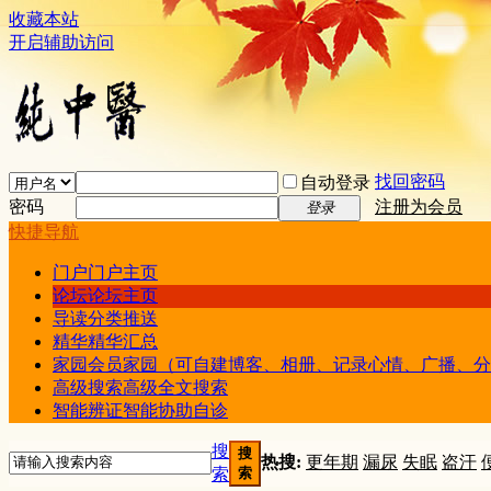
收藏本站
开启辅助访问
找回密码
自动登录
密码
注册为会员
登录
快捷导航
门户
门户主页
论坛
论坛主页
导读
分类推送
精华
精华汇总
家园
会员家园（可自建博客、相册、记录心情、广播、分
高级搜索
高级全文搜索
智能辨证
智能协助自诊
搜
搜
热搜:
更年期
漏尿
失眠
盗汗
索
索