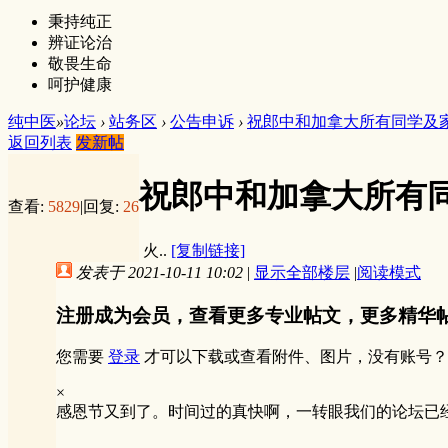
秉持纯正
辨证论治
敬畏生命
呵护健康
纯中医
»
论坛
›
站务区
›
公告申诉
›
祝郎中和加拿大所有同学及家人
返回列表
发新帖
祝郎中和加拿大所有
查看:
5829
|
回复:
26
火..
[复制链接]
发表于 2021-10-11 10:02
|
显示全部楼层
|
阅读模式
注册成为会员，查看更多专业帖文，更多精华
您需要
登录
才可以下载或查看附件、图片，没有账号？
×
感恩节又到了。时间过的真快啊，一转眼我们的论坛已