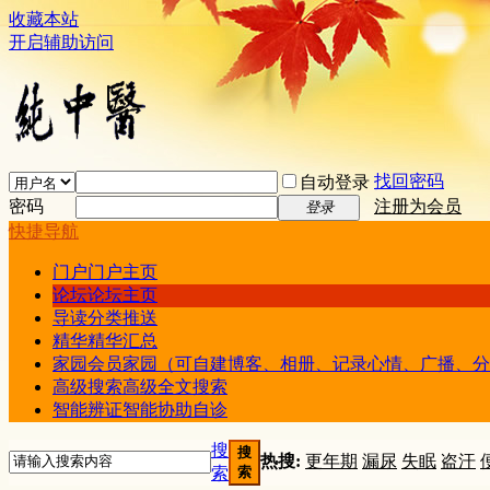
收藏本站
开启辅助访问
找回密码
自动登录
密码
注册为会员
登录
快捷导航
门户
门户主页
论坛
论坛主页
导读
分类推送
精华
精华汇总
家园
会员家园（可自建博客、相册、记录心情、广播、分
高级搜索
高级全文搜索
智能辨证
智能协助自诊
搜
搜
热搜:
更年期
漏尿
失眠
盗汗
索
索