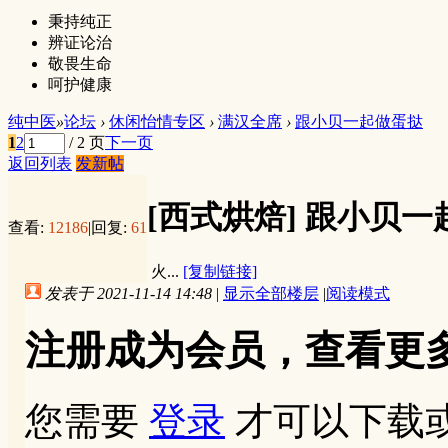
秉持纯正
辨证论治
敬畏生命
呵护健康
纯中医
»
论坛
›
休闲怡情专区
›
满汉全席
›
跟小贝一起做蛋挞
1
2
/ 2 页
下一页
返回列表
发新帖
[西式烘焙]
跟小贝一
查看:
12186
|
回复:
61
火...
[复制链接]
发表于 2021-11-14 14:48
|
显示全部楼层
|
阅读模式
注册成为会员，查看更
您需要
登录
才可以下载