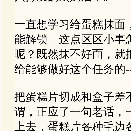
一直想学习给蛋糕抹面
能解锁。这点区区小事
呢？既然抹不好面，就把这
给能够做好这个任务的--
把蛋糕片切成和盒子差
谓，正应了一句老话，
上去，蛋糕片各种毛边