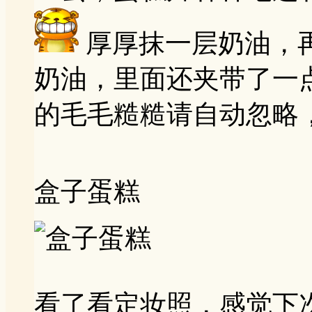
厚厚抹一层奶油，
奶油，里面还夹带了一
的毛毛糙糙请自动忽略
盒子蛋糕
看了看定妆照，感觉下