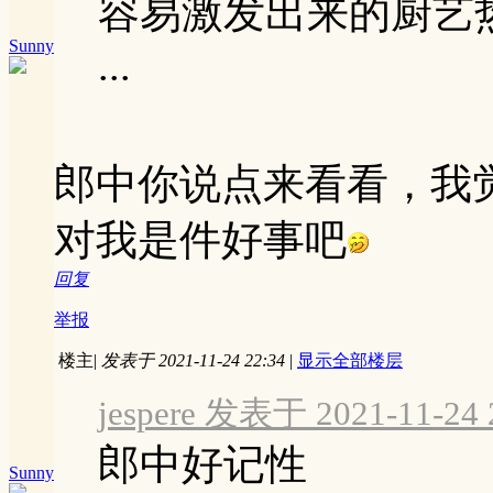
容易激发出来的厨艺
Sunny
...
郎中你说点来看看，我
对我是件好事吧
回复
举报
楼主
|
发表于 2021-11-24 22:34
|
显示全部楼层
jespere 发表于 2021-11-24 
郎中好记性
Sunny