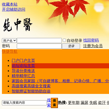
收藏本站
开启辅助访问
找回密码
自动登录
密码
注册为会员
登录
快捷导航
门户
门户主页
论坛
论坛主页
导读
分类推送
精华
精华汇总
家园
会员家园（可自建博客、相册、记录心情、广播、分
高级搜索
高级全文搜索
智能辨证
智能协助自诊
搜
搜
热搜:
更年期
漏尿
失眠
盗汗
索
索