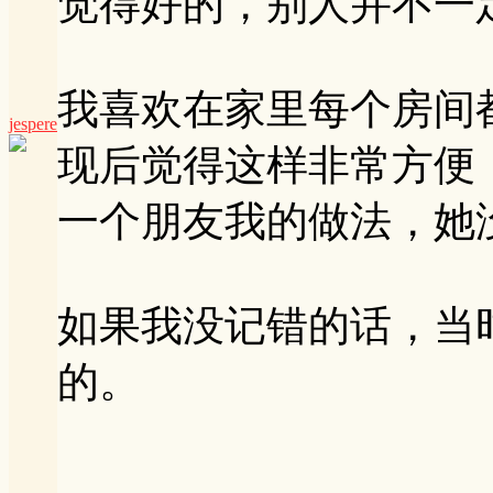
觉得好的，别人并不一
我喜欢在家里每个房间
jespere
现后觉得这样非常方便
一个朋友我的做法，她
如果我没记错的话，当
的。