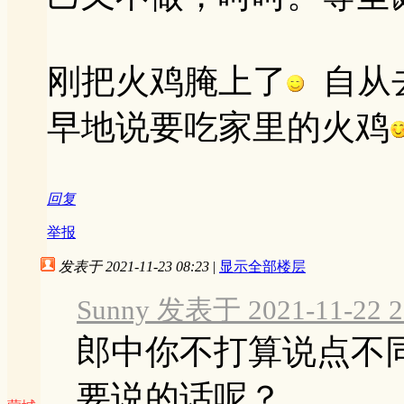
刚把火鸡腌上了
自从
早地说要吃家里的火鸡
回复
举报
发表于 2021-11-23 08:23
|
显示全部楼层
Sunny 发表于 2021-11-22 2
郎中你不打算说点不
要说的话呢？