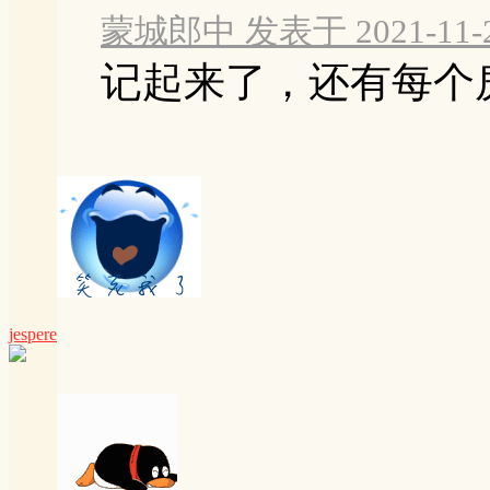
蒙城郎中 发表于 2021-11-24
记起来了，还有每个
jespere