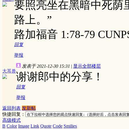
要照亮坐在黑暗中死荫
路上。”
‭‭路加福音‬ ‭1:78-79‬ ‭CUNP
回复
举报
发表于 2021-12-30 15:31
|
显示全部楼层
大耳兽
谢谢郎中的分享！
回复
举报
返回列表
发新帖
快捷回复：
高级模式
B
Color
Image
Link
Quote
Code
Smilies