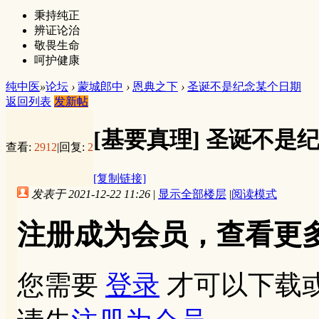
秉持纯正
辨证论治
敬畏生命
呵护健康
纯中医
»
论坛
›
蒙城郎中
›
恩典之下
›
圣诞不是纪念某个日期
返回列表
发新帖
[基要真理]
圣诞不是
查看:
2912
|
回复:
2
[复制链接]
发表于 2021-12-22 11:26
|
显示全部楼层
|
阅读模式
注册成为会员，查看更
您需要
登录
才可以下载