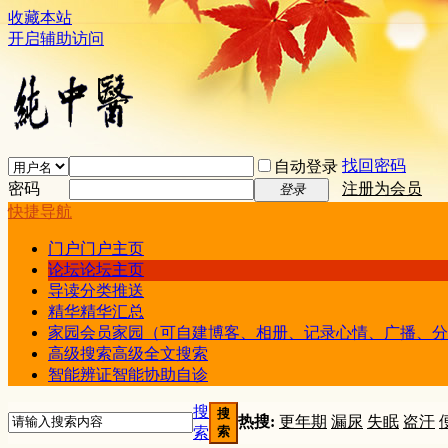
收藏本站
开启辅助访问
找回密码
自动登录
密码
注册为会员
登录
快捷导航
门户
门户主页
论坛
论坛主页
导读
分类推送
精华
精华汇总
家园
会员家园（可自建博客、相册、记录心情、广播、分
高级搜索
高级全文搜索
智能辨证
智能协助自诊
搜
搜
热搜:
更年期
漏尿
失眠
盗汗
索
索