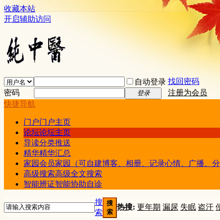
收藏本站
开启辅助访问
找回密码
自动登录
密码
注册为会员
登录
快捷导航
门户
门户主页
论坛
论坛主页
导读
分类推送
精华
精华汇总
家园
会员家园（可自建博客、相册、记录心情、广播、分
高级搜索
高级全文搜索
智能辨证
智能协助自诊
搜
搜
热搜:
更年期
漏尿
失眠
盗汗
索
索