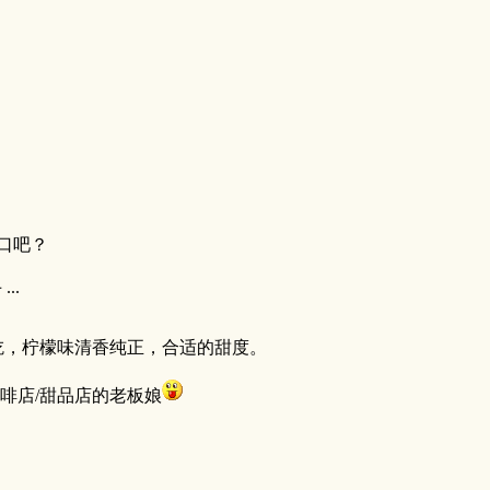
口吧？
..
吃，柠檬味清香纯正，合适的甜度。
啡店/甜品店的老板娘