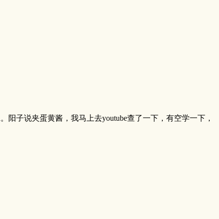
檬curd。阳子说夹蛋黄酱，我马上去youtube查了一下，有空学一下，