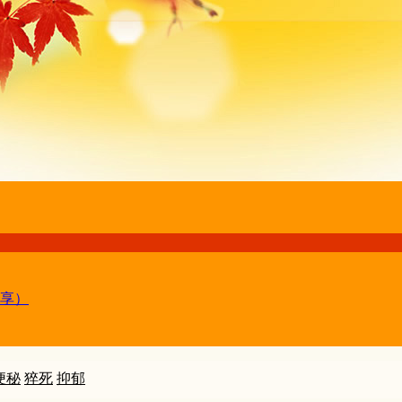
享）
便秘
猝死
抑郁