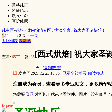
秉持纯正
辨证论治
敬畏生命
呵护健康
纯中医
»
论坛
›
休闲怡情专区
›
满汉全席
›
祝大家圣诞快乐！
1
2
/ 2 页
下一页
返回列表
发新帖
[西式烘焙]
祝大家圣
查看:
6577
|
回复:
35
火..
[复制链接]
发表于 2021-12-25 18:56
|
显示全部楼层
|
阅读模式
注册成为会员，查看更多专业帖文，更多精华
您需要
登录
才可以下载或查看附件、图片，没有账号？
×
jespere