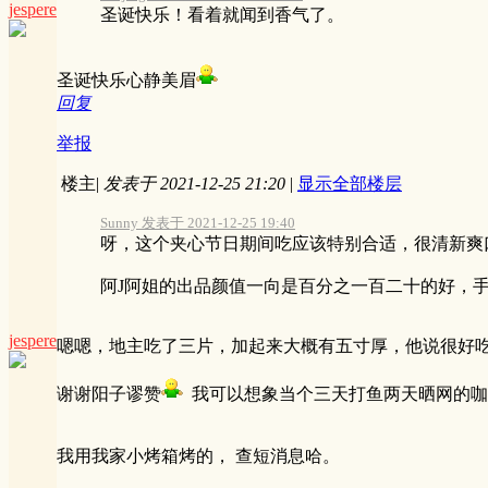
jespere
圣诞快乐！看着就闻到香气了。
圣诞快乐心静美眉
回复
举报
楼主
|
发表于 2021-12-25 21:20
|
显示全部楼层
Sunny 发表于 2021-12-25 19:40
呀，这个夹心节日期间吃应该特别合适，很清新爽
阿J阿姐的出品颜值一向是百分之一百二十的好，手 .
jespere
嗯嗯，地主吃了三片，加起来大概有五寸厚，他说很好
谢谢阳子谬赞
我可以想象当个三天打鱼两天晒网的咖
我用我家小烤箱烤的， 查短消息哈。