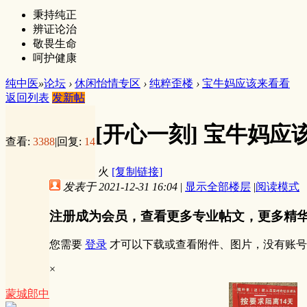
秉持纯正
辨证论治
敬畏生命
呵护健康
纯中医
»
论坛
›
休闲怡情专区
›
纯粹歪楼
›
宝牛妈应该来看看
返回列表
发新帖
[开心一刻]
宝牛妈应
查看:
3388
|
回复:
14
火
[复制链接]
发表于 2021-12-31 16:04
|
显示全部楼层
|
阅读模式
注册成为会员，查看更多专业帖文，更多精
您需要
登录
才可以下载或查看附件、图片，没有账号
×
蒙城郎中