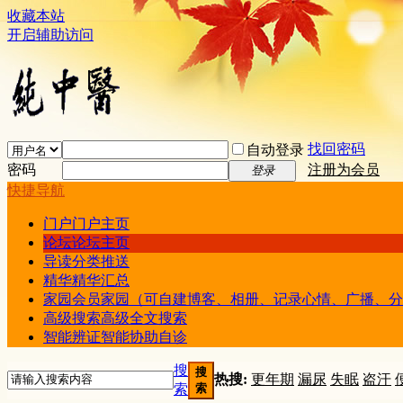
收藏本站
开启辅助访问
找回密码
自动登录
密码
注册为会员
登录
快捷导航
门户
门户主页
论坛
论坛主页
导读
分类推送
精华
精华汇总
家园
会员家园（可自建博客、相册、记录心情、广播、分
高级搜索
高级全文搜索
智能辨证
智能协助自诊
搜
搜
热搜:
更年期
漏尿
失眠
盗汗
索
索