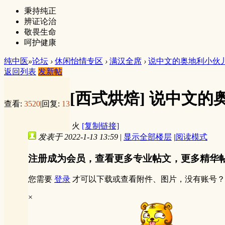
秉持纯正
辨证论治
敬畏生命
呵护健康
纯中医
»
论坛
›
休闲怡情专区
›
满汉全席
›
说中文的奥地利小伙儿烹
返回列表
发新帖
[西式烘焙]
说中文的
查看:
3520
|
回复:
13
火
[复制链接]
发表于 2022-1-13 13:59
|
显示全部楼层
|
阅读模式
注册成为会员，查看更多专业帖文，更多精华
您需要
登录
才可以下载或查看附件、图片，没有账号？
×