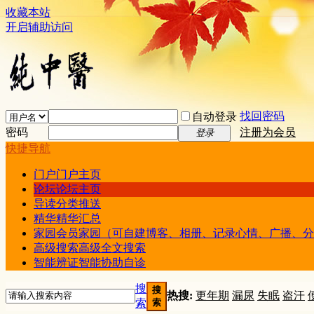
收藏本站
开启辅助访问
找回密码
自动登录
密码
注册为会员
登录
快捷导航
门户
门户主页
论坛
论坛主页
导读
分类推送
精华
精华汇总
家园
会员家园（可自建博客、相册、记录心情、广播、分
高级搜索
高级全文搜索
智能辨证
智能协助自诊
搜
搜
热搜:
更年期
漏尿
失眠
盗汗
索
索