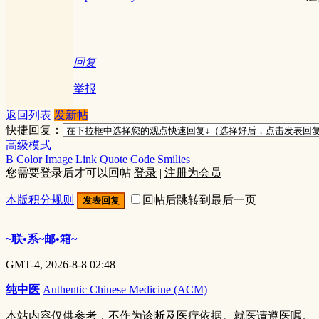
回复
举报
返回列表
发新帖
快捷回复：
高级模式
B
Color
Image
Link
Quote
Code
Smilies
您需要登录后才可以回帖
登录
|
注册为会员
本版积分规则
回帖后跳转到最后一页
发表回复
~联•系~邮•箱~
GMT-4, 2026-8-8 02:48
纯中医
Authentic Chinese Medicine (ACM)
本站内容仅供参考，不作为诊断及医疗依据。就医请遵医嘱。