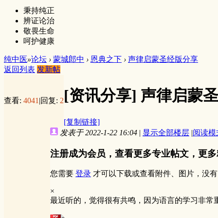
秉持纯正
辨证论治
敬畏生命
呵护健康
纯中医
»
论坛
›
蒙城郎中
›
恩典之下
›
声律启蒙圣经版分享
返回列表
发新帖
[资讯分享]
声律启蒙
查看:
4041
|
回复:
2
[复制链接]
发表于 2022-1-22 16:04
|
显示全部楼层
|
阅读模
注册成为会员，查看更多专业帖文，更多
您需要
登录
才可以下载或查看附件、图片，没有
×
最近听的，觉得很有共鸣，因为语言的学习非常