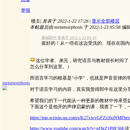
举报
楼主
|
发表于 2022-1-22 17:26
|
显示全部楼层
本帖最后由 metamorphosis 于 2022-1-23 05:58 编
蒙城郎中 发表于 2022-1-23 04:16
挺好的！从一些在这边受洗的、现在在国内的
这位学者、弟兄，研究语言与教材很长时间了
怎么分享到这里。）
而语言学习的根基是“小学”，也就是声音音律
metamorphosis
对于语言学习的内容，其实我觉得郎中在这里分
希望我们的下一代能从一种更新的教材中传承受
下面这个是他开的声律启蒙的课，我查了一下，一
https://mp.weixin.qq.com/s/K27xwvGFZi16oNMFbr
https://www.youtube.com/watch?v=nDkZ1P8F36E
这