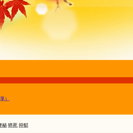
享）
便秘
猝死
抑郁