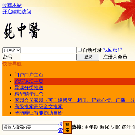
收藏本站
开启辅助访问
找回密码
自动登录
密码
注册为会员
登录
快捷导航
门户
门户主页
论坛
论坛主页
导读
分类推送
精华
精华汇总
家园
会员家园（可自建博客、相册、记录心情、广播、分
高级搜索
高级全文搜索
智能辨证
智能协助自诊
搜
搜
热搜:
更年期
漏尿
失眠
盗汗
索
索