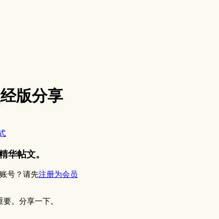
圣经版分享
式
精华帖文。
账号？请先
注册为会员
重要。分享一下。