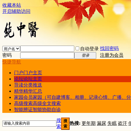
收藏本站
开启辅助访问
找回密码
自动登录
密码
注册为会员
登录
快捷导航
门户
门户主页
论坛
论坛主页
导读
分类推送
精华
精华汇总
家园
会员家园（可自建博客、相册、记录心情、广播、分
高级搜索
高级全文搜索
智能辨证
智能协助自诊
搜
搜
热搜:
更年期
漏尿
失眠
盗汗
索
索