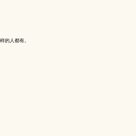
样的人都有。