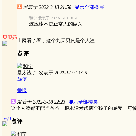
发表于 2022-3-18 21:58
|
显示全部楼层
和宁 发表于 2022-3-18 18:28
这应该不是正常人的做为
贝贝妈
上网看了看，这个九天男真是个人渣
点评
和宁
是太渣了
发表于 2022-3-19 11:15
回复
举报
发表于 2022-3-18 22:23
|
显示全部楼层
这个人渣都不配当爸爸，根本没考虑两个孩子的感受，可
ivy9
点评
和宁