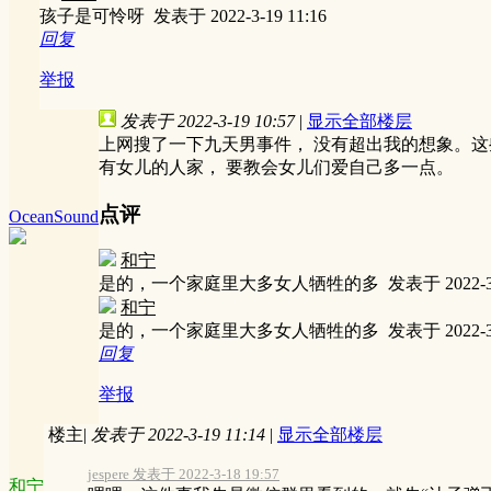
孩子是可怜呀
发表于 2022-3-19 11:16
回复
举报
发表于 2022-3-19 10:57
|
显示全部楼层
上网搜了一下九天男事件， 没有超出我的想象。这
有女儿的人家， 要教会女儿们爱自己多一点。
点评
OceanSound
和宁
是的，一个家庭里大多女人牺牲的多
发表于 2022-3-
和宁
是的，一个家庭里大多女人牺牲的多
发表于 2022-3-
回复
举报
楼主
|
发表于 2022-3-19 11:14
|
显示全部楼层
jespere 发表于 2022-3-18 19:57
和宁