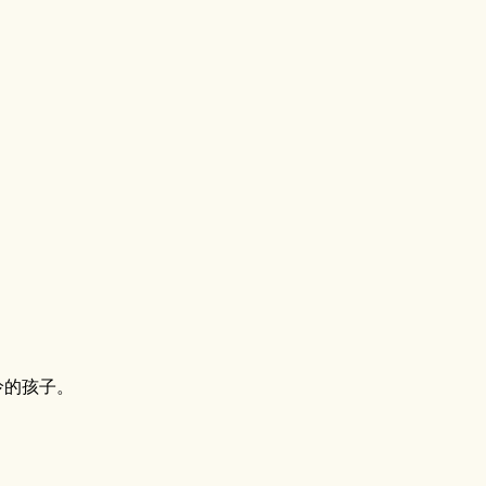
怜的孩子。