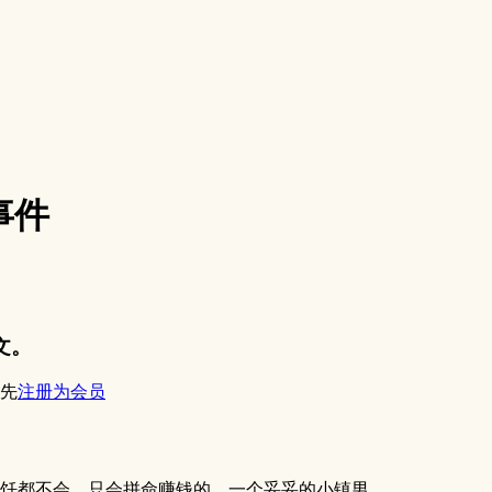
事件
文。
先
注册为会员
都不会，只会拼命赚钱的，一个妥妥的小镇男 ...