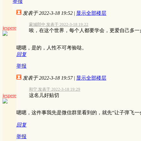
举报
发表于 2022-3-18 19:52
|
显示全部楼层
蒙城郎中 发表于 2022-3-18 19:22
jespere
唉，在这个世界，每个人都要学会，更爱自己多一
嗯嗯，是的，人性不可考验哒。
回复
举报
发表于 2022-3-18 19:57
|
显示全部楼层
和宁 发表于 2022-3-18 19:29
这名儿好贴切
jespere
嗯嗯，这件事我先是微信群里看到的，就先“让子弹飞一
回复
举报