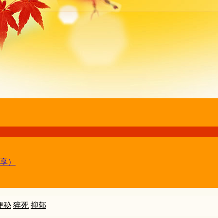
享）
便秘
猝死
抑郁