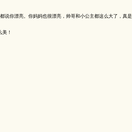
说你漂亮。你妈妈也很漂亮，帅哥和小公主都这么大了，真是继 
么美！