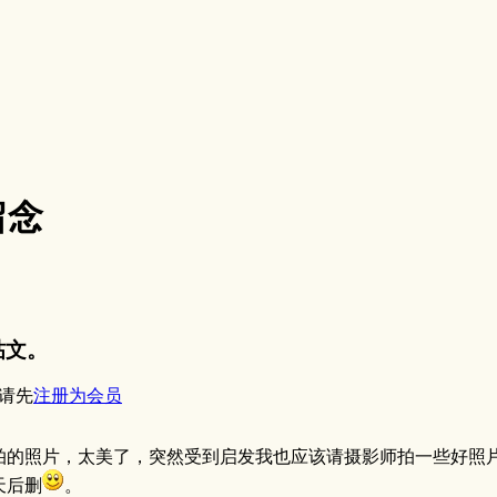
留念
帖文。
请先
注册为会员
拍的照片，太美了，突然受到启发我也应该请摄影师拍一些好照片
天后删
。