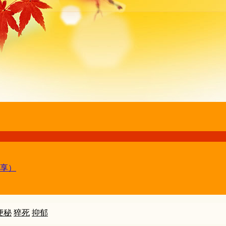
享）
便秘
猝死
抑郁