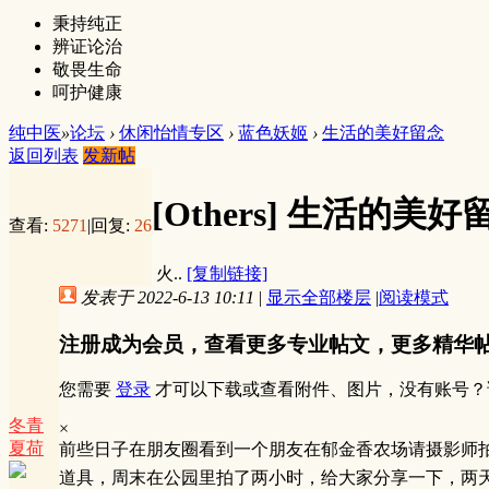
秉持纯正
辨证论治
敬畏生命
呵护健康
纯中医
»
论坛
›
休闲怡情专区
›
蓝色妖姬
›
生活的美好留念
返回列表
发新帖
[Others]
生活的美好
查看:
5271
|
回复:
26
火..
[复制链接]
发表于 2022-6-13 10:11
|
显示全部楼层
|
阅读模式
注册成为会员，查看更多专业帖文，更多精华
您需要
登录
才可以下载或查看附件、图片，没有账号？
冬青
×
夏荷
前些日子在朋友圈看到一个朋友在郁金香农场请摄影师
道具，周末在公园里拍了两小时，给大家分享一下，两