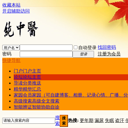
收藏本站
开启辅助访问
找回密码
自动登录
密码
注册为会员
登录
快捷导航
门户
门户主页
论坛
论坛主页
导读
分类推送
精华
精华汇总
家园
会员家园（可自建博客、相册、记录心情、广播、分
高级搜索
高级全文搜索
智能辨证
智能协助自诊
搜
搜
热搜:
更年期
漏尿
失眠
盗汗
索
索