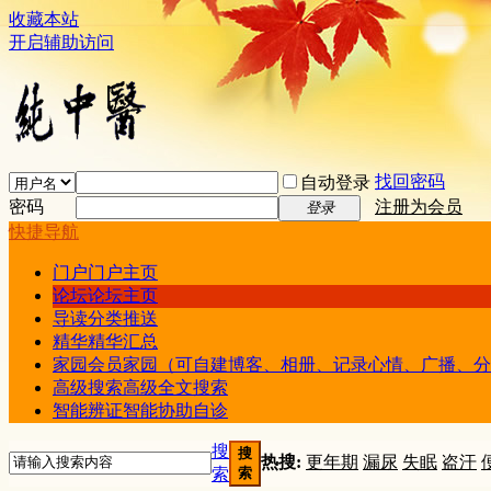
收藏本站
开启辅助访问
找回密码
自动登录
密码
注册为会员
登录
快捷导航
门户
门户主页
论坛
论坛主页
导读
分类推送
精华
精华汇总
家园
会员家园（可自建博客、相册、记录心情、广播、分
高级搜索
高级全文搜索
智能辨证
智能协助自诊
搜
搜
热搜:
更年期
漏尿
失眠
盗汗
索
索