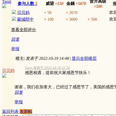
晋升高级
Taozi
参与人数
2
威望
+150
金錢
+5670
+500
欢
贝贝妈
+ 50
+ 2670
欢
蒙城郎中
+ 100
+ 3000
+ 500
查看全部评分
回复
举报
楼主
|
发表于 2022-10-19 14:48
|
显示全部楼层
Taozi 发表于 2022-10-18 22:26
贝贝妈
感恩相遇，提前祝大家感恩节快乐！
谢谢，我们在加拿大，已经过了感恩节了，美国的感恩
回复
举报
返回列表
发新帖