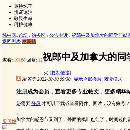
秉持纯正
辨证论治
敬畏生命
呵护健康
纯中医
»
论坛
›
站务区
›
公告申诉
›
祝郎中及加拿大的同学们感
返回列表
发新帖
祝郎中及加拿大的同
查看:
10188
|
回复:
12
火
[复制链接]
发表于 2022-10-10 09:30
|
显示全部楼层
|
阅读模式
注册成为会员，查看更多专业帖文，更多精华
您需要
登录
才可以下载或查看附件、图片，没有账号？
×
加拿大的感恩节又到了，外面的枫叶也红了，时间过的
贝贝妈