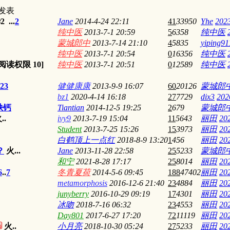
发表
2
...
2
Jane
2014-4-24 22:11
41
33950
Yhe
2023
纯中医
2013-7-1 20:59
5
6358
纯中医
蒙城郎中
2013-7-14 21:10
4
5835
yiping91
纯中医
2013-7-1 20:54
0
16356
纯中医
 [阅读权限
10
]
纯中医
2013-7-1 20:51
0
12589
纯中医
2
3
健健康康
2013-9-9 16:07
60
20126
蒙城郎
bz1
2020-4-14 16:18
27
7729
dix3
202
缺钙
Tiantian
2014-12-5 19:25
2
679
蒙城郎
..
ivy9
2013-7-19 15:04
11
5643
丽田
20
Student
2013-7-25 15:26
15
3973
丽田
20
白鹤顶上一点红
2018-8-9 13:20
1
456
丽田
20
？
火...
Jane
2013-11-28 22:58
25
5233
蒙城郎
和宁
2021-8-28 17:17
25
8014
丽田
20
6
..
7
冬青夏荷
2014-5-6 09:45
188
47402
丽田
20
metamorphosis
2016-12-6 21:40
23
4884
丽田
20
junyberry
2016-10-29 09:19
17
4301
丽田
20
冰吻
2018-7-16 06:32
23
4553
丽田
20
Day801
2017-6-27 17:20
72
11119
丽田
20
火..
小月亮
2018-10-30 05:24
27
5233
丽田
20