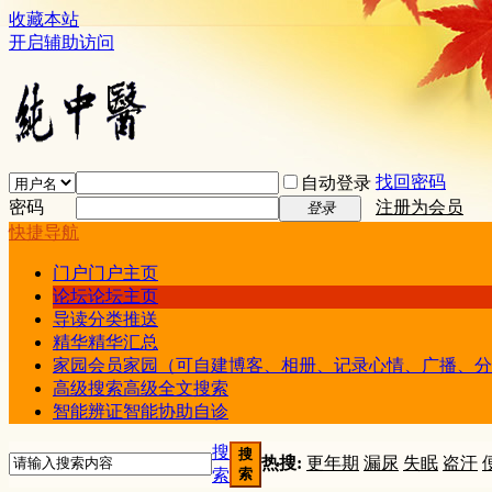
收藏本站
开启辅助访问
找回密码
自动登录
密码
注册为会员
登录
快捷导航
门户
门户主页
论坛
论坛主页
导读
分类推送
精华
精华汇总
家园
会员家园（可自建博客、相册、记录心情、广播、分
高级搜索
高级全文搜索
智能辨证
智能协助自诊
搜
搜
热搜:
更年期
漏尿
失眠
盗汗
索
索