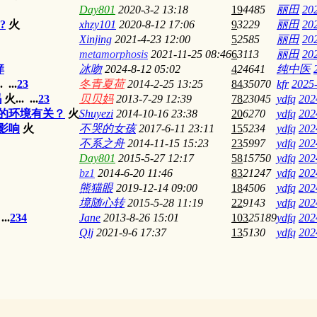
Day801
2020-3-2 13:18
19
4485
丽田
20
?
火
xhzy101
2020-8-12 17:06
9
3229
丽田
20
Xinjing
2021-4-23 12:00
5
2585
丽田
20
metamorphosis
2021-11-25 08:46
6
3113
丽田
20
痒
冰吻
2024-8-12 05:02
4
24641
纯中医
.
...
2
3
冬青夏荷
2014-2-25 13:25
84
35070
kfr
2025-
吗
火...
...
2
3
贝贝妈
2013-7-29 12:39
78
23045
ydfq
202
的环境有关？
火
Shuyezi
2014-10-16 23:38
20
6270
ydfq
202
影响
火
不哭的女孩
2017-6-11 23:11
15
5234
ydfq
202
不系之舟
2014-11-15 15:23
23
5997
ydfq
202
Day801
2015-5-27 12:17
58
15750
ydfq
202
bz1
2014-6-20 11:46
83
21247
ydfq
202
熊猫眼
2019-12-14 09:00
18
4506
ydfq
202
境随心转
2015-5-28 11:19
22
9143
ydfq
202
...
2
3
4
Jane
2013-8-26 15:01
103
25189
ydfq
202
Qlj
2021-9-6 17:37
13
5130
ydfq
202