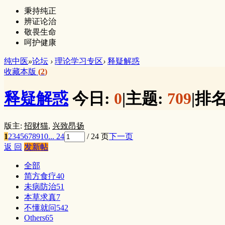
秉持纯正
辨证论治
敬畏生命
呵护健康
纯中医
»
论坛
›
理论学习专区
›
释疑解惑
收藏本版
(
2
)
释疑解惑
今日:
0
|
主题:
709
|
排名
版主:
招财猫
,
兴致昂扬
1
2
3
4
5
6
7
8
9
10
... 24
/ 24 页
下一页
返 回
发新帖
全部
简方食疗
40
未病防治
51
本草求真
7
不懂就问
542
Others
65