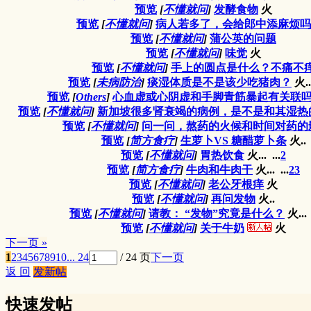
预览
[
不懂就问
]
发酵食物
火
预览
[
不懂就问
]
病人若多了，会给郎中添麻烦吗
预览
[
不懂就问
]
蒲公英的问题
预览
[
不懂就问
]
味觉
火
预览
[
不懂就问
]
手上的圆点是什么？不痛不
预览
[
未病防治
]
痰湿体质是不是该少吃猪肉？
火..
预览
[
Others
]
心血虚或心阴虚和手脚青筋暴起有关联
预览
[
不懂就问
]
新加坡很多肾衰竭的病例，是不是和其湿热
预览
[
不懂就问
]
问一问，熬药的火候和时间对药的
预览
[
简方食疗
]
生萝卜VS 糖醋萝卜条
火..
预览
[
不懂就问
]
胃热饮食
火...
...
2
预览
[
简方食疗
]
牛肉和牛肉干
火...
...
2
3
预览
[
不懂就问
]
老公牙根痒
火
预览
[
不懂就问
]
再问发物
火..
预览
[
不懂就问
]
请教： “发物”究竟是什么？
火...
预览
[
不懂就问
]
关于牛奶
火
下一页 »
1
2
3
4
5
6
7
8
9
10
... 24
/ 24 页
下一页
返 回
发新帖
快速发帖