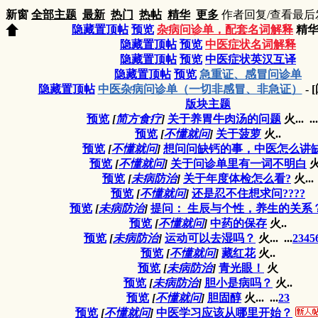
新窗
全部主题
最新
热门
热帖
精华
更多
作者
回复/查看
最后
隐藏置顶帖
预览
杂病问诊单，配套名词解释
精华
隐藏置顶帖
预览
中医症状名词解释
隐藏置顶帖
预览
中医症状英汉互译
隐藏置顶帖
预览
急重证、感冒问诊单
隐藏置顶帖
中医杂病问诊单（一切非感冒、非急证）
-
版块主题
预览
[
简方食疗
]
关于养胃牛肉汤的问题
火...
...
预览
[
不懂就问
]
关于菠萝
火..
预览
[
不懂就问
]
想问问缺钙的事，中医怎么讲
预览
[
不懂就问
]
关于问诊单里有一词不明白
火
预览
[
未病防治
]
关于年度体检怎么看?
火...
预览
[
不懂就问
]
还是忍不住想求问????
预览
[
未病防治
]
提问： 生辰与个性，养生的关系
预览
[
不懂就问
]
中药的保存
火..
预览
[
未病防治
]
运动可以去湿吗？
火...
...
2
3
4
5
预览
[
不懂就问
]
藏红花
火..
预览
[
未病防治
]
青光眼！
火
预览
[
未病防治
]
胆小是病吗？
火..
预览
[
不懂就问
]
胆固醇
火...
...
2
3
预览
[
不懂就问
]
中医学习应该从哪里开始？