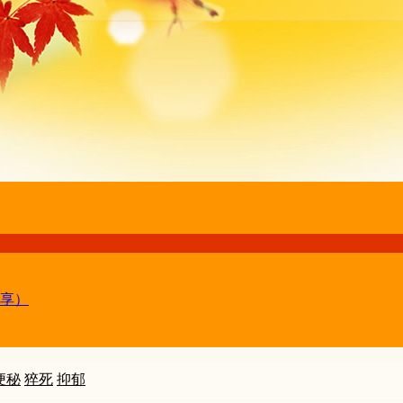
享）
便秘
猝死
抑郁