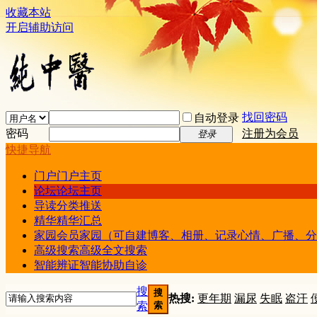
收藏本站
开启辅助访问
找回密码
自动登录
密码
注册为会员
登录
快捷导航
门户
门户主页
论坛
论坛主页
导读
分类推送
精华
精华汇总
家园
会员家园（可自建博客、相册、记录心情、广播、分
高级搜索
高级全文搜索
智能辨证
智能协助自诊
搜
搜
热搜:
更年期
漏尿
失眠
盗汗
索
索