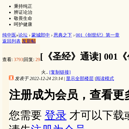
秉持纯正
辨证论治
敬畏生命
呵护健康
纯中医
»
论坛
›
蒙城郎中
›
恩典之下
›
001《创世纪》第一章
返回列表
发新帖
[《圣经》通读]
001
查看:
3793
|
回复:
29
火..
[复制链接]
发表于 2022-12-24 23:14
|
显示全部楼层
|
阅读模式
注册成为会员，查看更
您需要
登录
才可以下载