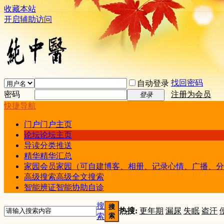
收藏本站
开启辅助访问
找回密码
自动登录
密码
注册为会员
登录
快捷导航
门户
门户主页
论坛
论坛主页
导读
分类推送
精华
精华汇总
家园
会员家园（可自建博客、相册、记录心情、广播、分
高级搜索
高级全文搜索
智能辨证
智能协助自诊
搜
搜
热搜:
更年期
漏尿
失眠
盗汗
索
索