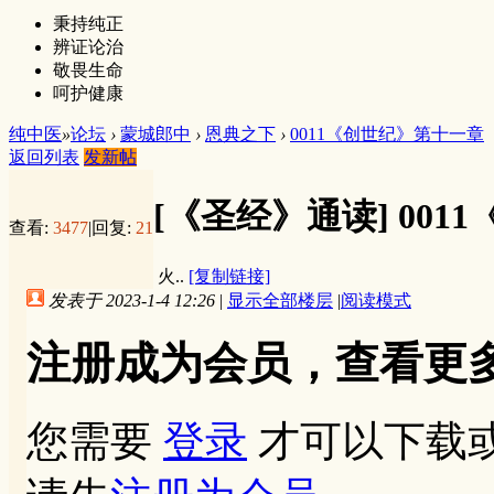
秉持纯正
辨证论治
敬畏生命
呵护健康
纯中医
»
论坛
›
蒙城郎中
›
恩典之下
›
0011《创世纪》第十一章
返回列表
发新帖
[《圣经》通读]
001
查看:
3477
|
回复:
21
火..
[复制链接]
发表于 2023-1-4 12:26
|
显示全部楼层
|
阅读模式
注册成为会员，查看更
您需要
登录
才可以下载