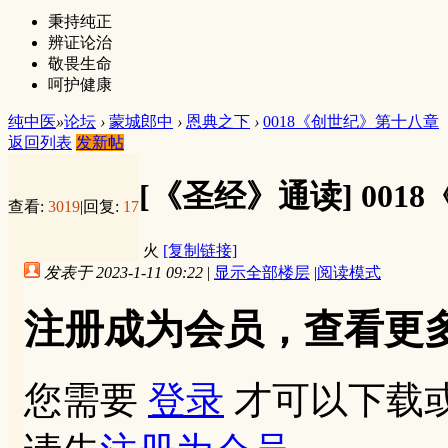
秉持纯正
辨证论治
敬畏生命
呵护健康
纯中医
»
论坛
›
蒙城郎中
›
恩典之下
›
0018《创世纪》第十八章
返回列表
发新帖
[《圣经》通读]
001
查看:
3019
|
回复:
17
火
[复制链接]
发表于 2023-1-11 09:22
|
显示全部楼层
|
阅读模式
注册成为会员，查看更
您需要
登录
才可以下载