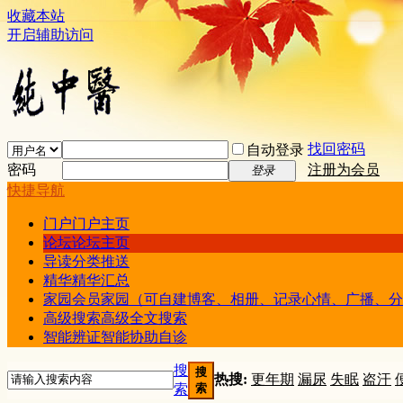
收藏本站
开启辅助访问
找回密码
自动登录
密码
注册为会员
登录
快捷导航
门户
门户主页
论坛
论坛主页
导读
分类推送
精华
精华汇总
家园
会员家园（可自建博客、相册、记录心情、广播、分
高级搜索
高级全文搜索
智能辨证
智能协助自诊
搜
搜
热搜:
更年期
漏尿
失眠
盗汗
索
索