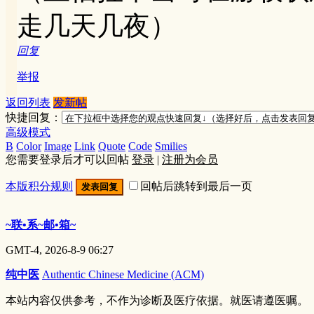
走几天几夜）
回复
举报
返回列表
发新帖
快捷回复：
高级模式
B
Color
Image
Link
Quote
Code
Smilies
您需要登录后才可以回帖
登录
|
注册为会员
本版积分规则
回帖后跳转到最后一页
发表回复
~联•系~邮•箱~
GMT-4, 2026-8-9 06:27
纯中医
Authentic Chinese Medicine (ACM)
本站内容仅供参考，不作为诊断及医疗依据。就医请遵医嘱。