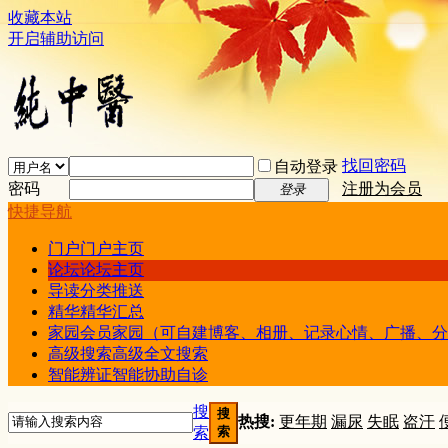
收藏本站
开启辅助访问
找回密码
自动登录
密码
注册为会员
登录
快捷导航
门户
门户主页
论坛
论坛主页
导读
分类推送
精华
精华汇总
家园
会员家园（可自建博客、相册、记录心情、广播、分
高级搜索
高级全文搜索
智能辨证
智能协助自诊
搜
搜
热搜:
更年期
漏尿
失眠
盗汗
索
索