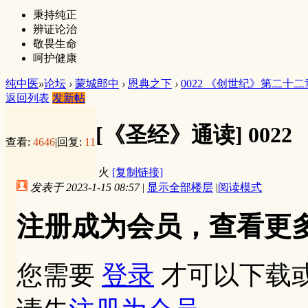
秉持纯正
辨证论治
敬畏生命
呵护健康
纯中医
»
论坛
›
蒙城郎中
›
恩典之下
›
0022 《创世纪》第二十二
返回列表
发新帖
[《圣经》通读]
002
查看:
4646
|
回复:
11
火
[复制链接]
发表于 2023-1-15 08:57
|
显示全部楼层
|
阅读模式
注册成为会员，查看更
您需要
登录
才可以下载