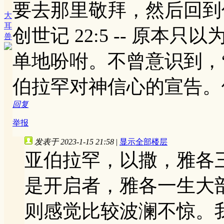
要去那里敬拜，然后回到
大
耳
‭‭创世记‬ ‭22‬:‭5‬ 
兽
单地吩咐。不曾意识到，“
伯拉罕对神信心的宣告。
回复
举报
发表于 2023-1-15 21:58
|
显示全部楼层
亚伯拉罕，以撒，雅各
是开启者，雅各一生大
则感觉比较波澜不惊。