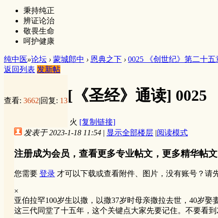
秉持纯正
辨证论治
敬畏生命
呵护健康
纯中医
»
论坛
›
蒙城郎中
›
恩典之下
›
0025 《创世纪》第二十五
返回列表
发新帖
[《圣经》通读]
002
查看:
3662
|
回复:
13
火
[复制链接]
发表于 2023-1-18 11:54
|
显示全部楼层
|
阅读模式
注册成为会员，查看更多专业帖文，更多精华帖文
您需要
登录
才可以下载或查看附件、图片，没有账号？请
×
亚伯拉罕100岁生以撒，以撒37岁时母亲撒拉去世，40岁娶
这三代同堂了十五年，这个关键点大家先要记住。不要看到