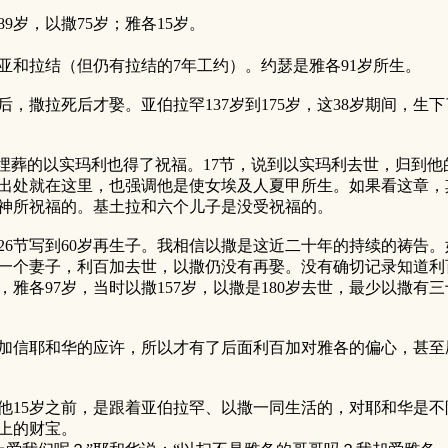
岁，以撒75岁；雅各15岁。
利亚和拉结（但仍有拉结的7年工约）。约瑟是雅各91岁所生。
后，撒拉死后才娶。亚伯拉罕137岁到175岁，这38岁期间，生
与埋葬的以实玛利也得了祝福。17节，说到以实玛利去世，归到
出处就在这里，也强调他是使女埃及人夏甲所生。如果看这章，
神所祝福的。基土拉和六个儿子是没受祝福的。
，26节写到60岁再生子。我相信以撒是这近二十年的持续的祷告。
一个妻子，利百加去世，以撒仍没有再娶。没有确切记录知道利
，雅各97岁，当时以撒157岁，以撒是180岁去世，最少以撒
百加信耶和华的应许，所以才有了后面利百加对雅各的偏心，甚
。他15岁之前，是跟着亚伯拉罕、以撒一同生活的，对耶和华是
上的财宝。