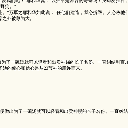
事上爱我们呢？”耶和华说：“以扫不是雅各的哥哥吗？我却爱雅各
野狗。”
之处。”万军之耶和华如此说：“任他们建造，我必拆毁。人必称
界之外被尊为大。”
出为了一碗汤就可以轻看和出卖神赐的长子名份。一直纠结利百
了她的偏心和信心是从23节神的应许而来。
做出为了一碗汤就可以轻看和出卖神赐的长子名份。一直纠结利 