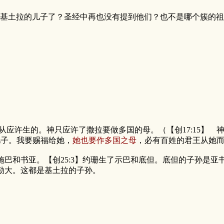
到基土拉的儿子了？圣经中再也没有提到他们？也不是哪个簇的
应许生的。神只应许了撒拉要做多国的母。（【创17:15】 
儿子。我要赐福给她，
她也要作多国之母
，必有百姓的君王从她而
伊施巴和书亚。【创25:3】约珊生了示巴和底但。底但的子孙是
以勒大。这都是基土拉的子孙。