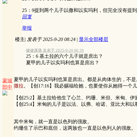
25：9提到两个儿子以撒和以实玛利，但完全没有提
回复
举报
楼主
|
发表于 2025-9-20 08:24
|
显示全部楼层
健健康康 发表于 2025-9-20 06:39
25：6 基土拉的六个儿子就是庶出？
夏甲的儿子以实玛利也算是庶出？
夏甲的儿子以实玛利也算是庶出。都是从肉体生的，不是从
蒙城
撒拉
。【创17:16】我必赐福给她，也要使你从她得一个
郎中
【创25:2】基土拉给他生了心兰、约珊、米但、米甸、
【创25:4】米甸的儿子是以法、以弗、哈诺、亚比大和
其中米甸，就一直是以色列的强敌。
约珊生了示巴和底但，这两族也一直是以色列人的强敌。