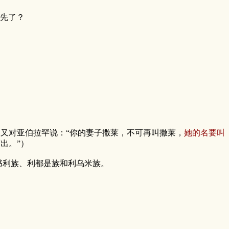
祖先了？
神又对亚伯拉罕说：“你的妻子撒莱，不可再叫撒莱，
她的名要叫
出。”）
亚书利族、利都是族和利乌米族。