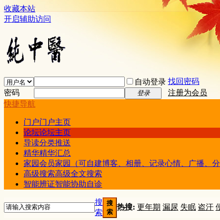
收藏本站
开启辅助访问
找回密码
自动登录
密码
注册为会员
登录
快捷导航
门户
门户主页
论坛
论坛主页
导读
分类推送
精华
精华汇总
家园
会员家园（可自建博客、相册、记录心情、广播、分
高级搜索
高级全文搜索
智能辨证
智能协助自诊
搜
搜
热搜:
更年期
漏尿
失眠
盗汗
索
索