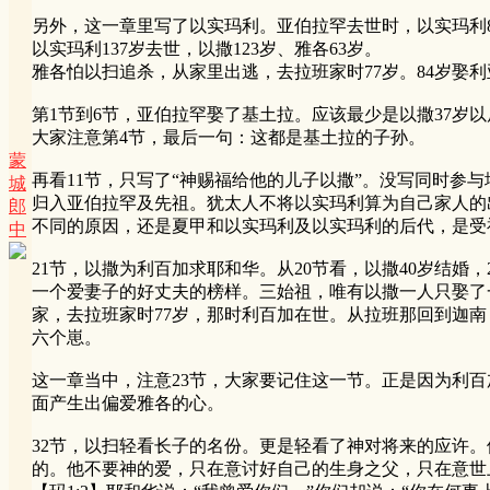
另外，这一章里写了以实玛利。亚伯拉罕去世时，以实玛利89
以实玛利137岁去世，以撒123岁、雅各63岁。
雅各怕以扫追杀，从家里出逃，去拉班家时77岁。84岁娶
第1节到6节，亚伯拉罕娶了基土拉。应该最少是以撒37岁以
大家注意第4节，最后一句：这都是基土拉的子孙。
蒙
再看11节，只写了“神赐福给他的儿子以撒”。没写同时参
城
归入亚伯拉罕及先祖。犹太人不将以实玛利算为自己家人的
郎
不同的原因，还是夏甲和以实玛利及以实玛利的后代，是受
中
21节，以撒为利百加求耶和华。从20节看，以撒40岁结婚
一个爱妻子的好丈夫的榜样。三始祖，唯有以撒一人只娶了
家，去拉班家时77岁，那时利百加在世。从拉班那回到迦南
六个崽。
这一章当中，注意23节，大家要记住这一节。正是因为利
面产生出偏爱雅各的心。
32节，以扫轻看长子的名份。更是轻看了神对将来的应许
的。他不要神的爱，只在意讨好自己的生身之父，只在意世