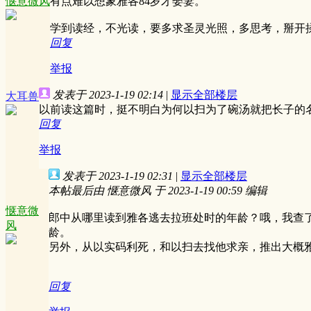
惬意微风
有点难以想象雅各84岁才娶妻。
学到读经，不光读，要多求圣灵光照，多思考，掰开
回复
举报
发表于 2023-1-19 02:14
|
显示全部楼层
大耳兽
以前读这篇时，挺不明白为何以扫为了碗汤就把长子的
回复
举报
发表于 2023-1-19 02:31
|
显示全部楼层
本帖最后由 惬意微风 于 2023-1-19 00:59 编辑
惬意微
郎中从哪里读到雅各逃去拉班处时的年龄？哦，我查
风
龄。
另外，从以实码利死，和以扫去找他求亲，推出大概
回复