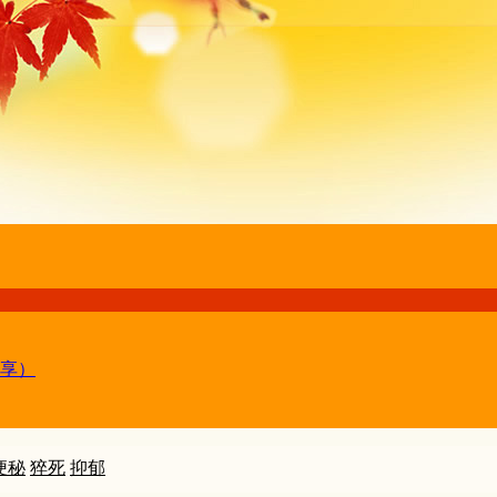
享）
便秘
猝死
抑郁