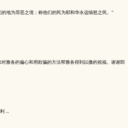
，
他们的地为罪恶之境；称他们的民为耶和华永远恼怒之民。”
加对雅各的偏心和用欺骗的方法帮雅各得到以撒的祝福。谢谢郎
...