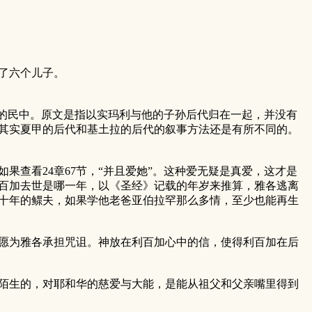
下了六个儿子。
他的民中。原文是指以实玛利与他的子孙后代归在一起，并没有
其实夏甲的后代和基土拉的后代的叙事方法还是有所不同的。
如果查看24章67节，“并且爱她”。这种爱无疑是真爱，这才是
百加去世是哪一年，以《圣经》记载的年岁来推算，雅各逃离
有三十年的鳏夫，如果学他老爸亚伯拉罕那么多情，至少也能再生
至愿为雅各承担咒诅。神放在利百加心中的信，使得利百加在后
不陌生的，对耶和华的慈爱与大能，是能从祖父和父亲嘴里得到