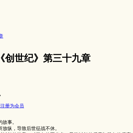
章
9 《创世纪》第三十九章
。
先
注册为会员
的故事。
所放纵，导致后世征战不休。