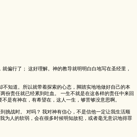
就偏行了； 这好理解。神的教导就明明白白地写在圣经里，
身却不知道。所以就带着探索的心态，脚踏实地地做好自己的本
光前面两份责任就已经累到吐血。 一生不就是在这各样的责任中来回
要不是有神在，有希望在，这人一生，够苦够没意思啊。
受到挑战时。 对吗？ 我对神有信心，不是信他一定让我生活顺
悯我为人的软弱，会在很多时候明知故犯，或者毫无意识地得罪