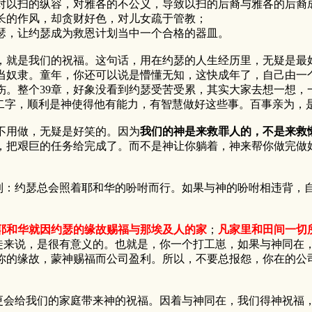
对以扫的纵容，对雅各的不公义，导致以扫的后裔与雅各的后裔
长的作风，却贪财好色，对儿女疏于管教；
瑟，让约瑟成为救恩计划当中一个合格的器皿。
就是我们的祝福。这句话，用在约瑟的人生经历里，无疑是最好
当奴隶。童年，你还可以说是懵懂无知，这快成年了，自己由一
伤。整个39章，好象没看到约瑟受苦受累，其实大家去想一想，
”二字，顺利是神使得他有能力，有智慧做好这些事。百事亲为，
用做，无疑是好笑的。因为
我们的神是来救罪人的，不是来救
，把艰巨的任务给完成了。而不是神让你躺着，神来帮你做完做
：约瑟总会照着耶和华的吩咐而行。如果与神的吩咐相违背，
耶和华就因约瑟的缘故赐福与那埃及人的家
；
凡家里和田间一切
来说，是很有意义的。也就是，你一个打工崽，如果与神同在，
你的缘故，蒙神赐福而公司盈利。所以，不要总报怨，你在的公
会给我们的家庭带来神的祝福。因着与神同在，我们得神祝福