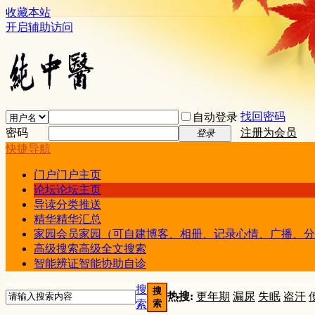
收藏本站
开启辅助访问
找回密码
自动登录
密码
注册为会员
登录
快捷导航
门户
门户主页
论坛
论坛主页
导读
分类推送
精华
精华汇总
家园
会员家园（可自建博客、相册、记录心情、广播、分
高级搜索
高级全文搜索
智能辨证
智能协助自诊
搜
搜
热搜:
更年期
漏尿
失眠
盗汗
索
索