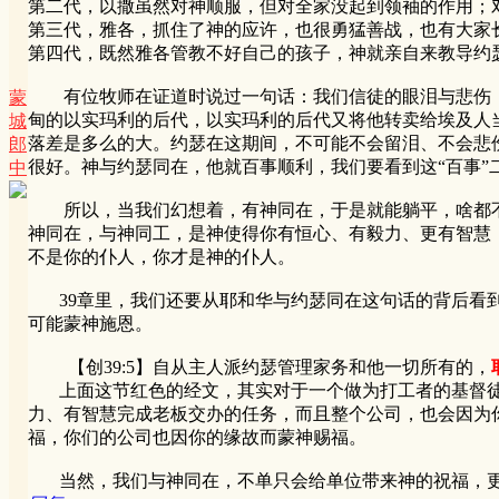
第二代，以撒虽然对神顺服，但对全家没起到领袖的作用；
第三代，雅各，抓住了神的应许，也很勇猛善战，也有大家
第四代，既然雅各管教不好自己的孩子，神就亲自来教导约
有位牧师在证道时说过一句话：我们信徒的眼泪与悲伤，
蒙
甸的以实玛利的后代，以实玛利的后代又将他转卖给埃及人
城
落差是多么的大。约瑟在这期间，不可能不会留泪、不会悲
郎
很好。神与约瑟同在，他就百事顺利，我们要看到这“百事
中
所以，当我们幻想着，有神同在，于是就能躺平，啥都不
神同在，与神同工，是神使得你有恒心、有毅力、更有智慧
不是你的仆人，你才是神的仆人。
39章里，我们还要从耶和华与约瑟同在这句话的背后看到
可能蒙神施恩。
【创39:5】自从主人派约瑟管理家务和他一切所有的，
上面这节红色的经文，其实对于一个做为打工者的基督徒
力、有智慧完成老板交办的任务，而且整个公司，也会因为
福，你们的公司也因你的缘故而蒙神赐福。
当然，我们与神同在，不单只会给单位带来神的祝福，更