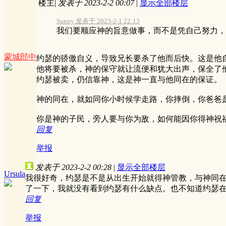
楼主
|
发表于 2023-2-2 00:07
|
显示全部楼层
Sunny 发表于 2023-2-1 22:13
我们要顺应神的旨意做事，而不是凭自己努力，这
蒙城郎中
约瑟的骄傲自义，导致兄长要杀了他而后快。这是他
他将要被杀，神的保守就让流便和犹大出声，保全了
约瑟被卖，仍信靠神，这是神一直与他同在的保证。
神的同在，就如同你小时候学走路，你摔倒，你爸爸
你是神的子民，旁人要与你为敌，如何能因你得神祝
回复
举报
发表于 2023-2-2 00:28
|
显示全部楼层
Ursula
我很好奇，约瑟是不是从出生开始就得神管教，与神同
了一下，我就没有看到约瑟有什么缺点。也不知道约瑟
回复
举报