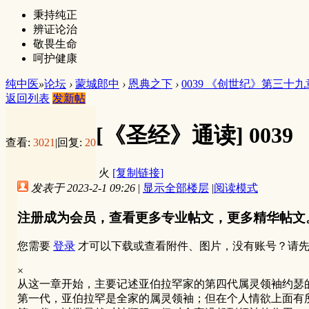
秉持纯正
辨证论治
敬畏生命
呵护健康
纯中医
»
论坛
›
蒙城郎中
›
恩典之下
›
0039 《创世纪》第三十九
返回列表
发新帖
[《圣经》通读]
003
查看:
3021
|
回复:
20
火
[复制链接]
发表于 2023-2-1 09:26
|
显示全部楼层
|
阅读模式
注册成为会员，查看更多专业帖文，更多精华帖文
您需要
登录
才可以下载或查看附件、图片，没有账号？请
×
从这一章开始，主要记述亚伯拉罕家的第四代属灵领袖约瑟
第一代，亚伯拉罕是全家的属灵领袖；但在个人情欲上面有