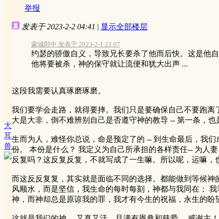
举报
发表于 2023-2-2 04:41
|
显示全部楼层
蒙城郎中 发表于 2023-2-1 23:07
约瑟的骄傲自义，导致兄长要杀了他而后快。这是他自
他将要被杀，神的保守就让流便和犹大出声 ...
这段我需要认真琢磨琢磨。
我们要学会走路，就得要摔。我们只是要确保自己不要跑离
大是大非，倒不难辨别自己是否遵守神的教导 -- 第一条，也
大
耳
生而为人，难怪你总说，命是预定了的 -- 到生命最后，
兽
份。 本份是什么？ 我定义为自己所承担的各样责任-- 为人
反复吗？这反复反复，不就写成了一生嘛。所以呢，运嘛，
而这反反复复，其实就是面临不同的选择。都能做到等候神的旨
风顺水，而是坚信，我生命的每时每刻，神都与我同在； 
神，而神却总是原谅我的罪，我才有今生的祝福，永生的盼
这就是我们的神。 又真又活，且满有恩典和慈爱。 感谢主！