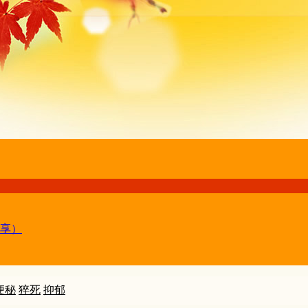
享）
便秘
猝死
抑郁