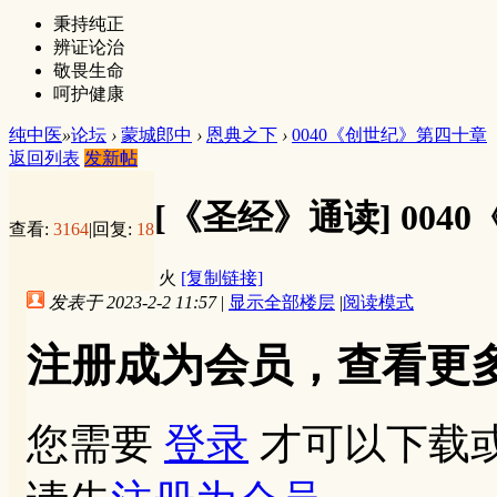
秉持纯正
辨证论治
敬畏生命
呵护健康
纯中医
»
论坛
›
蒙城郎中
›
恩典之下
›
0040《创世纪》第四十章
返回列表
发新帖
[《圣经》通读]
004
查看:
3164
|
回复:
18
火
[复制链接]
发表于 2023-2-2 11:57
|
显示全部楼层
|
阅读模式
注册成为会员，查看更
您需要
登录
才可以下载