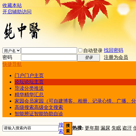
收藏本站
开启辅助访问
找回密码
自动登录
密码
注册为会员
登录
快捷导航
门户
门户主页
论坛
论坛主页
导读
分类推送
精华
精华汇总
家园
会员家园（可自建博客、相册、记录心情、广播、分
高级搜索
高级全文搜索
智能辨证
智能协助自诊
搜
搜
热搜:
更年期
漏尿
失眠
盗汗
索
索