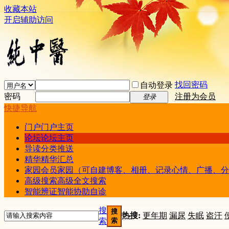
收藏本站
开启辅助访问
找回密码
自动登录
密码
注册为会员
登录
快捷导航
门户
门户主页
论坛
论坛主页
导读
分类推送
精华
精华汇总
家园
会员家园（可自建博客、相册、记录心情、广播、分
高级搜索
高级全文搜索
智能辨证
智能协助自诊
搜
搜
热搜:
更年期
漏尿
失眠
盗汗
索
索