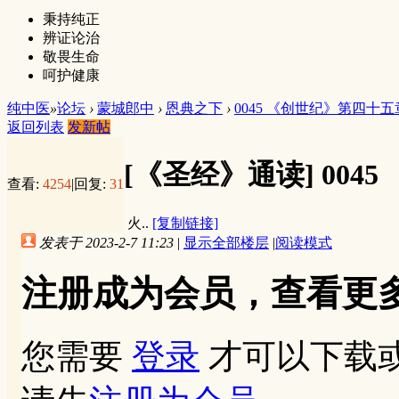
秉持纯正
辨证论治
敬畏生命
呵护健康
纯中医
»
论坛
›
蒙城郎中
›
恩典之下
›
0045 《创世纪》第四十五
返回列表
发新帖
[《圣经》通读]
004
查看:
4254
|
回复:
31
火..
[复制链接]
发表于 2023-2-7 11:23
|
显示全部楼层
|
阅读模式
注册成为会员，查看更
您需要
登录
才可以下载