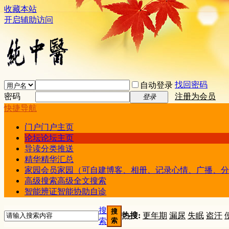
收藏本站
开启辅助访问
找回密码
自动登录
密码
注册为会员
登录
快捷导航
门户
门户主页
论坛
论坛主页
导读
分类推送
精华
精华汇总
家园
会员家园（可自建博客、相册、记录心情、广播、分
高级搜索
高级全文搜索
智能辨证
智能协助自诊
搜
搜
热搜:
更年期
漏尿
失眠
盗汗
索
索