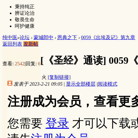
秉持纯正
辨证论治
敬畏生命
呵护健康
纯中医
»
论坛
›
蒙城郎中
›
恩典之下
›
0059《出埃及记》第九章
返回列表
发新帖
[《圣经》通读]
005
查看:
2542
|
回复:
6
火
[复制链接]
发表于 2023-2-21 09:05
|
显示全部楼层
|
阅读模式
注册成为会员，查看更
您需要
登录
才可以下载