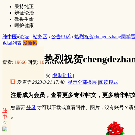
秉持纯正
辨证论治
敬畏生命
呵护健康
纯中医
»
论坛
›
站务区
›
公告申诉
›
热烈祝贺chengdezhang同学
返回列表
发新帖
热烈祝贺chengdez
查看:
19666
|
回复:
10
火
[复制链接]
发表于 2023-3-21 17:40
|
显示全部楼层
|
阅读模式
注册成为会员，查看更多专业帖文，更多精华帖
您需要
登录
才可以下载或查看附件、图片，没有账号？请
纯
中
×
医