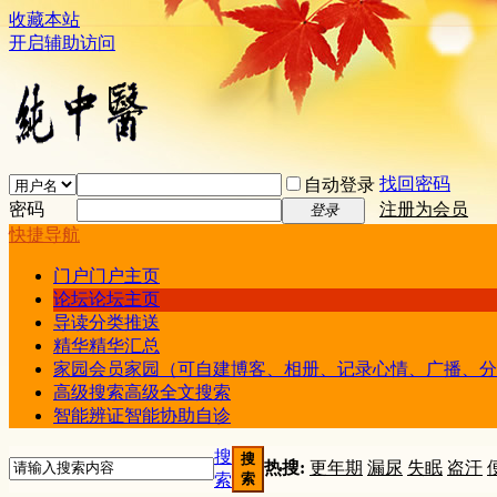
收藏本站
开启辅助访问
找回密码
自动登录
密码
注册为会员
登录
快捷导航
门户
门户主页
论坛
论坛主页
导读
分类推送
精华
精华汇总
家园
会员家园（可自建博客、相册、记录心情、广播、分
高级搜索
高级全文搜索
智能辨证
智能协助自诊
搜
搜
热搜:
更年期
漏尿
失眠
盗汗
索
索