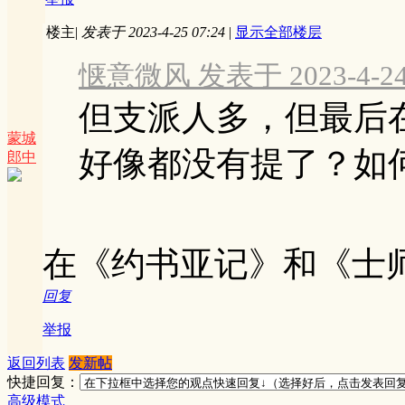
楼主
|
发表于 2023-4-25 07:24
|
显示全部楼层
惬意微风 发表于 2023-4-24 
但支派人多，但最后
蒙城
好像都没有提了？如何没
郎中
在《约书亚记》和《士
回复
举报
返回列表
发新帖
快捷回复：
高级模式