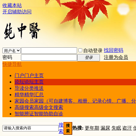
收藏本站
开启辅助访问
找回密码
自动登录
密码
注册为会员
登录
快捷导航
门户
门户主页
论坛
论坛主页
导读
分类推送
精华
精华汇总
家园
会员家园（可自建博客、相册、记录心情、广播、分
高级搜索
高级全文搜索
智能辨证
智能协助自诊
搜
搜
热搜:
更年期
漏尿
失眠
盗汗
索
索