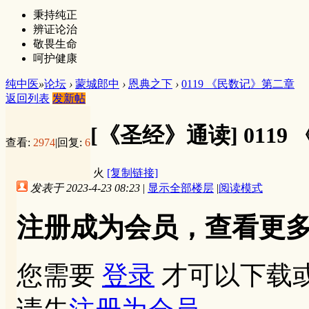
秉持纯正
辨证论治
敬畏生命
呵护健康
纯中医
»
论坛
›
蒙城郎中
›
恩典之下
›
0119 《民数记》第二章
返回列表
发新帖
[《圣经》通读]
011
查看:
2974
|
回复:
6
火
[复制链接]
发表于 2023-4-23 08:23
|
显示全部楼层
|
阅读模式
注册成为会员，查看更
您需要
登录
才可以下载