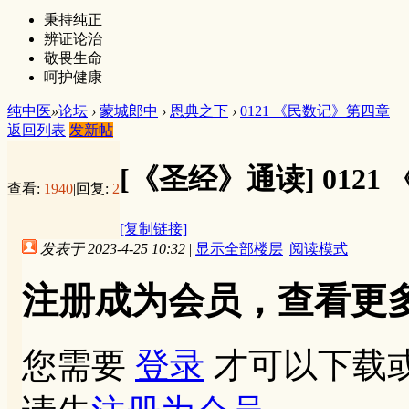
秉持纯正
辨证论治
敬畏生命
呵护健康
纯中医
»
论坛
›
蒙城郎中
›
恩典之下
›
0121 《民数记》第四章
返回列表
发新帖
[《圣经》通读]
012
查看:
1940
|
回复:
2
[复制链接]
发表于 2023-4-25 10:32
|
显示全部楼层
|
阅读模式
注册成为会员，查看更
您需要
登录
才可以下载