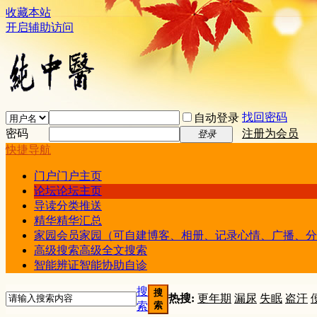
收藏本站
开启辅助访问
找回密码
自动登录
密码
注册为会员
登录
快捷导航
门户
门户主页
论坛
论坛主页
导读
分类推送
精华
精华汇总
家园
会员家园（可自建博客、相册、记录心情、广播、分
高级搜索
高级全文搜索
智能辨证
智能协助自诊
搜
搜
热搜:
更年期
漏尿
失眠
盗汗
索
索