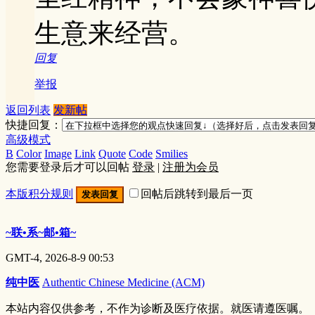
生意来经营。
回复
举报
返回列表
发新帖
快捷回复：
高级模式
B
Color
Image
Link
Quote
Code
Smilies
您需要登录后才可以回帖
登录
|
注册为会员
本版积分规则
回帖后跳转到最后一页
发表回复
~联•系~邮•箱~
GMT-4, 2026-8-9 00:53
纯中医
Authentic Chinese Medicine (ACM)
本站内容仅供参考，不作为诊断及医疗依据。就医请遵医嘱。