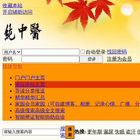
收藏本站
开启辅助访问
找回密码
自动登录
密码
注册为会员
登录
快捷导航
门户
门户主页
论坛
论坛主页
导读
分类推送
精华
精华汇总
家园
会员家园（可自建博客、相册、记录心情、广播、分
高级搜索
高级全文搜索
智能辨证
智能协助自诊
搜
搜
热搜:
更年期
漏尿
失眠
盗汗
索
索