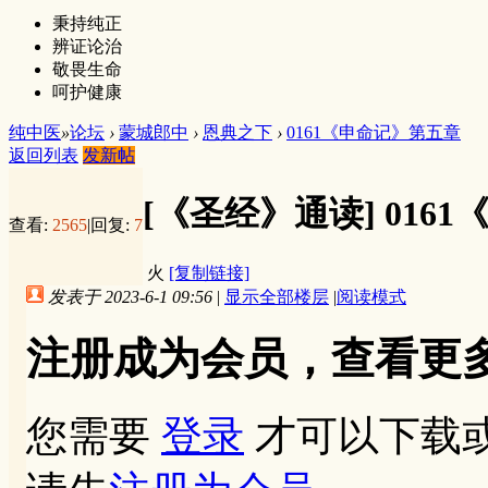
秉持纯正
辨证论治
敬畏生命
呵护健康
纯中医
»
论坛
›
蒙城郎中
›
恩典之下
›
0161《申命记》第五章
返回列表
发新帖
[《圣经》通读]
016
查看:
2565
|
回复:
7
火
[复制链接]
发表于 2023-6-1 09:56
|
显示全部楼层
|
阅读模式
注册成为会员，查看更
您需要
登录
才可以下载