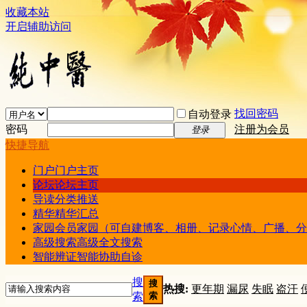
收藏本站
开启辅助访问
找回密码
自动登录
密码
注册为会员
登录
快捷导航
门户
门户主页
论坛
论坛主页
导读
分类推送
精华
精华汇总
家园
会员家园（可自建博客、相册、记录心情、广播、分
高级搜索
高级全文搜索
智能辨证
智能协助自诊
搜
搜
热搜:
更年期
漏尿
失眠
盗汗
索
索