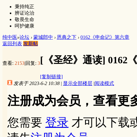
秉持纯正
辨证论治
敬畏生命
呵护健康
纯中医
»
论坛
›
蒙城郎中
›
恩典之下
›
0162《申命记》第六章
返回列表
发新帖
[《圣经》通读]
016
查看:
2153
|
回复:
3
[复制链接]
发表于 2023-6-2 10:38
|
显示全部楼层
|
阅读模式
注册成为会员，查看更
您需要
登录
才可以下载