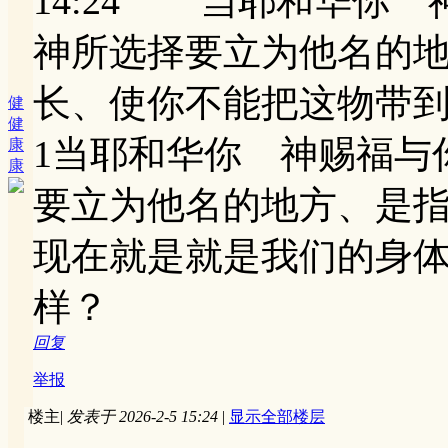
14:24 当耶和华你
神所选择要立为他名的
长、使你不能把这物带
健
健
1当耶和华你 神赐福与
康
康
要立为他名的地方、是
现在就是就是我们的身体
样？
回复
举报
楼主
|
发表于 2026-2-5 15:24
|
显示全部楼层