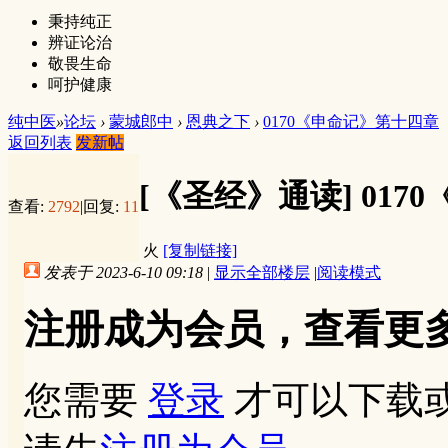
秉持纯正
辨证论治
敬畏生命
呵护健康
纯中医
»
论坛
›
蒙城郎中
›
恩典之下
›
0170《申命记》第十四章
返回列表
发新帖
[《圣经》通读]
017
查看:
2792
|
回复:
11
火
[复制链接]
发表于 2023-6-10 09:18
|
显示全部楼层
|
阅读模式
注册成为会员，查看更
您需要
登录
才可以下载