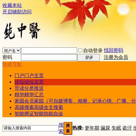
收藏本站
开启辅助访问
找回密码
自动登录
密码
注册为会员
登录
快捷导航
门户
门户主页
论坛
论坛主页
导读
分类推送
精华
精华汇总
家园
会员家园（可自建博客、相册、记录心情、广播、分
高级搜索
高级全文搜索
智能辨证
智能协助自诊
搜
搜
热搜:
更年期
漏尿
失眠
盗汗
索
索