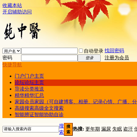
收藏本站
开启辅助访问
找回密码
自动登录
密码
注册为会员
登录
快捷导航
门户
门户主页
论坛
论坛主页
导读
分类推送
精华
精华汇总
家园
会员家园（可自建博客、相册、记录心情、广播、分
高级搜索
高级全文搜索
智能辨证
智能协助自诊
搜
搜
热搜:
更年期
漏尿
失眠
盗汗
索
索