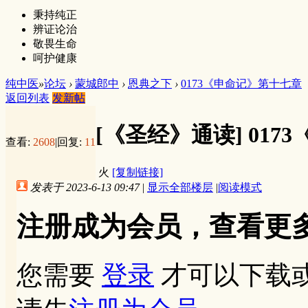
秉持纯正
辨证论治
敬畏生命
呵护健康
纯中医
»
论坛
›
蒙城郎中
›
恩典之下
›
0173《申命记》第十七章
返回列表
发新帖
[《圣经》通读]
017
查看:
2608
|
回复:
11
火
[复制链接]
发表于 2023-6-13 09:47
|
显示全部楼层
|
阅读模式
注册成为会员，查看更
您需要
登录
才可以下载