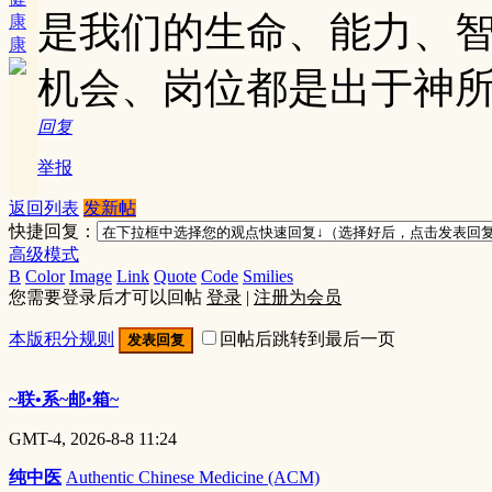
是我们的生命、能力、
康
康
机会、岗位都是出于神
回复
举报
返回列表
发新帖
快捷回复：
高级模式
B
Color
Image
Link
Quote
Code
Smilies
您需要登录后才可以回帖
登录
|
注册为会员
本版积分规则
回帖后跳转到最后一页
发表回复
~联•系~邮•箱~
GMT-4, 2026-8-8 11:24
纯中医
Authentic Chinese Medicine (ACM)