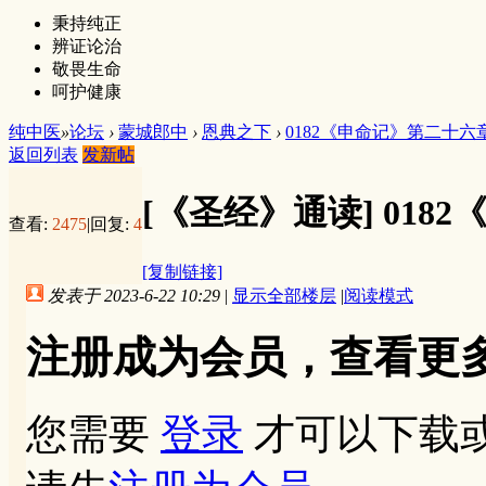
秉持纯正
辨证论治
敬畏生命
呵护健康
纯中医
»
论坛
›
蒙城郎中
›
恩典之下
›
0182《申命记》第二十六
返回列表
发新帖
[《圣经》通读]
018
查看:
2475
|
回复:
4
[复制链接]
发表于 2023-6-22 10:29
|
显示全部楼层
|
阅读模式
注册成为会员，查看更
您需要
登录
才可以下载