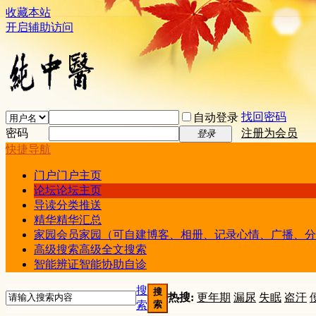
收藏本站
开启辅助访问
找回密码
自动登录
密码
注册为会员
登录
快捷导航
门户
门户主页
论坛
论坛主页
导读
分类推送
精华
精华汇总
家园
会员家园（可自建博客、相册、记录心情、广播、分
高级搜索
高级全文搜索
智能辨证
智能协助自诊
搜
搜
热搜:
更年期
漏尿
失眠
盗汗
索
索