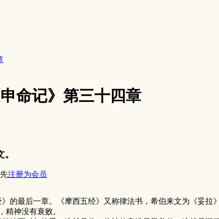
章
0《申命记》第三十四章
文。
先
注册为会员
》的最后一章。《摩西五经》又称律法书，希伯来文为《妥拉》（t
，精神没有衰败。