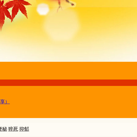
享）
便秘
猝死
抑郁