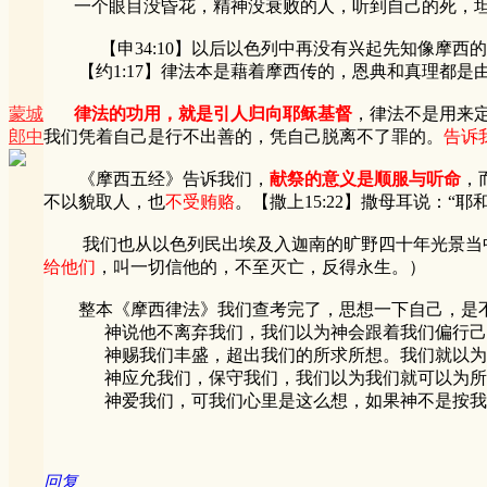
一个眼目没昏花，精神没衰败的人，听到自己的死，坦
【申34:10】以后以色列中再没有兴起先知像摩西的
【约1:17】律法本是藉着摩西传的，恩典和真理都是由
蒙城
律法的功用，就是引人归向耶稣基督
，律法不是用来
郎中
我们凭着自己是行不出善的，凭自己脱离不了罪的。
告诉
《摩西五经》告诉我们，
献祭的意义是顺服与听命
，
不以貌取人，也
不受贿赂
。【撒上15:22】撒母耳说：
我们也从以色列民出埃及入迦南的旷野四十年光景当中，
给他们
，叫一切信他的，不至灭亡，反得永生。）
整本《摩西律法》我们查考完了，思想一下自己，是不
神说他不离弃我们，我们以为神会跟着我们偏行己
神赐我们丰盛，超出我们的所求所想。我们就以为神
神应允我们，保守我们，我们以为我们就可以为所
神爱我们，可我们心里是这么想，如果神不是按我私
回复