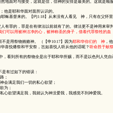
然地面对与接受，这就是信，信神的安排是最美的。这就是顺服
；他是耶和华面对面所认识的。
耶稣基督来的。【约1:18】从来没有人看见 神，只有在父怀
定人有罪的，罪是在有律法以前就有了的。律法更不是神用来审
我们可以用被神洁净的心，被神称圣的身子，借着代罪祭牲的血
而不是用祭物贿赂神。 （【申10:17】因为
耶和华你们的 神
，他
“耶和华喜悦燔祭和平安祭，岂如喜悦人听从他的话呢？
听命胜于献
看到所有的祭物全是出于耶和华所赐，而不是以色列人凭自己人
是有过如下的错误：
路；
会满足我们一切的私心欲望；
欲为；
心欲望满足我，我就认为神没爱我，我感觉不到神爱我。