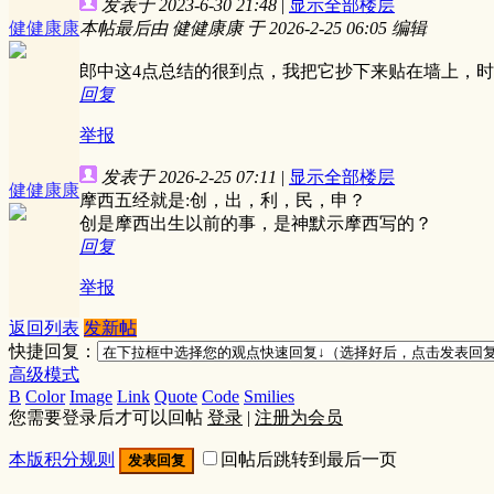
发表于 2023-6-30 21:48
|
显示全部楼层
健健康康
本帖最后由 健健康康 于 2026-2-25 06:05 编辑
郎中这4点总结的很到点，我把它抄下来贴在墙上，
回复
举报
发表于 2026-2-25 07:11
|
显示全部楼层
健健康康
摩西五经就是:创，出，利，民，申？
创是摩西出生以前的事，是神默示摩西写的？
回复
举报
返回列表
发新帖
快捷回复：
高级模式
B
Color
Image
Link
Quote
Code
Smilies
您需要登录后才可以回帖
登录
|
注册为会员
本版积分规则
回帖后跳转到最后一页
发表回复