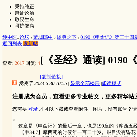
秉持纯正
辨证论治
敬畏生命
呵护健康
纯中医
»
论坛
›
蒙城郎中
›
恩典之下
›
0190《申命记》第三十四
返回列表
发新帖
[《圣经》通读]
019
查看:
2617
|
回复:
4
[复制链接]
发表于 2023-6-30 10:55
|
显示全部楼层
|
阅读模式
注册成为会员，查看更多专业帖文，更多精华帖
您需要
登录
才可以下载或查看附件、图片，没有账号？请
×
这章是《申命记》的最后一章，也是190章的《摩西五经
【申34:7】摩西死的时候年一百二十岁。眼目没有昏花