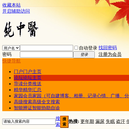
收藏本站
开启辅助访问
找回密码
自动登录
密码
注册为会员
登录
快捷导航
门户
门户主页
论坛
论坛主页
导读
分类推送
精华
精华汇总
家园
会员家园（可自建博客、相册、记录心情、广播、分
高级搜索
高级全文搜索
智能辨证
智能协助自诊
搜
搜
热搜:
更年期
漏尿
失眠
盗汗
索
索