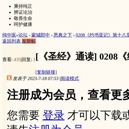
秉持纯正
辨证论治
敬畏生命
呵护健康
纯中医
»
论坛
›
蒙城郎中
›
恩典之下
›
0208《约书亚记》第十八
返回列表
发新帖
[《圣经》通读]
020
查看:
435
|
回复:
1
[复制链接]
发表于 2023-7-18 07:53
|
阅读模式
注册成为会员，查看更
您需要
登录
才可以下载