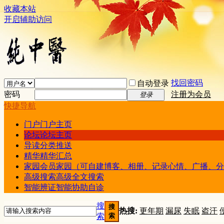
收藏本站
开启辅助访问
找回密码
自动登录
密码
注册为会员
登录
快捷导航
门户
门户主页
论坛
论坛主页
导读
分类推送
精华
精华汇总
家园
会员家园（可自建博客、相册、记录心情、广播、分
高级搜索
高级全文搜索
智能辨证
智能协助自诊
搜
搜
热搜:
更年期
漏尿
失眠
盗汗
索
索