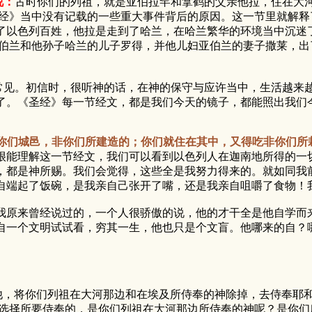
说：
古时你们的列祖，就是亚伯拉罕和拿鹤的父亲他拉，住在大
》当中没有记载的一些重大事件背后的原因。这一节里就解释
了以色列百姓，他拉是走到了哈兰，在哈兰繁华的环境当中沉迷
子亚伯兰和他孙子哈兰的儿子罗得，并他儿妇亚伯兰的妻子撒莱，
见。初信时，很听神的话，在神的保守与应许当中，生活越来越
了。《圣经》每一节经文，都是我们今天的镜子，都能照出我们
赐给你们城邑，非你们所建造的；你们就住在其中，又得吃非你们
能理解这一节经文，我们可以看到以色列人在迦南地所得的一切
，都是神所赐。我们会觉得，这些全是我努力得来的。就如同我
自端起了饭碗，是我亲自己张开了嘴，还是我亲自咀嚼了食物！
原来曾经说过的，一个人很骄傲的说，他的才干全是他自学而来
自一个文明试试看，穷其一生，他也只是个文盲。他哪来的自？
他，将你们列祖在大河那边和在埃及所侍奉的神除掉，去侍奉耶
以选择所要侍奉的，是你们列祖在大河那边所侍奉的神呢？是你