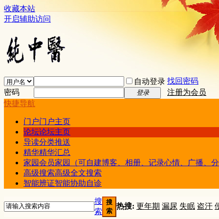
收藏本站
开启辅助访问
找回密码
自动登录
密码
注册为会员
登录
快捷导航
门户
门户主页
论坛
论坛主页
导读
分类推送
精华
精华汇总
家园
会员家园（可自建博客、相册、记录心情、广播、分
高级搜索
高级全文搜索
智能辨证
智能协助自诊
搜
搜
热搜:
更年期
漏尿
失眠
盗汗
索
索