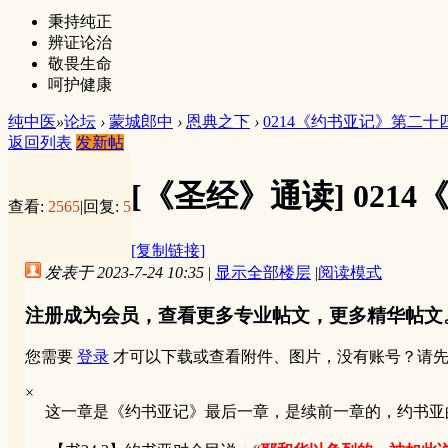
秉持纯正
辨证论治
敬畏生命
呵护健康
纯中医
»
论坛
›
蒙城郎中
›
恩典之下
›
0214《约书亚记》第二十
返回列表
发新帖
[《圣经》通读]
021
查看:
2565
|
回复:
5
[复制链接]
发表于 2023-7-24 10:35
|
显示全部楼层
|
阅读模式
注册成为会员，查看更多专业帖文，更多精华帖文
您需要
登录
才可以下载或查看附件、图片，没有账号？请
×
这一章是《约书亚记》最后一章，是续前一章的，约书亚