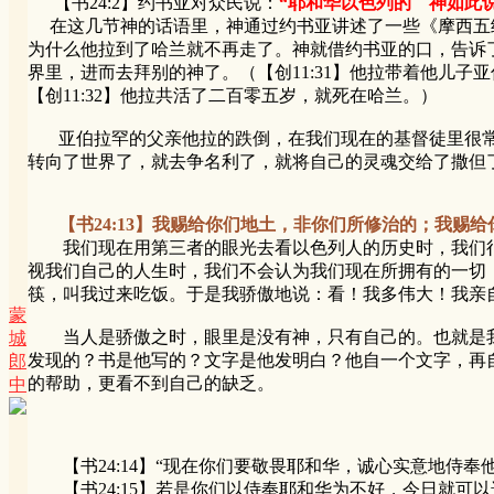
【书24:2】约书亚对众民说：
“耶和华以色列的 神如此
在这几节神的话语里，神通过约书亚讲述了一些《摩西五经
为什么他拉到了哈兰就不再走了。神就借约书亚的口，告诉
界里，进而去拜别的神了。（【创11:31】他拉带着他儿
【创11:32】他拉共活了二百零五岁，就死在哈兰。）
亚伯拉罕的父亲他拉的跌倒，在我们现在的基督徒里很常
转向了世界了，就去争名利了，就将自己的灵魂交给了撒但
【书24:13】我赐给你们地土，非你们所修治的；我
我们现在用第三者的眼光去看以色列人的历史时，我们很
视我们自己的人生时，我们不会认为我们现在所拥有的一切
筷，叫我过来吃饭。于是我骄傲地说：看！我多伟大！我亲
蒙
当人是骄傲之时，眼里是没有神，只有自己的。也就是我
城
发现的？书是他写的？文字是他发明白？他自一个文字，再
郎
的帮助，更看不到自己的缺乏。
中
【书24:14】“现在你们要敬畏耶和华，诚心实意地侍奉
【书24:15】若是你们以侍奉耶和华为不好，今日就可