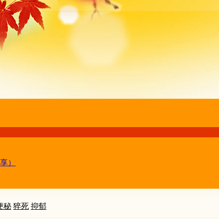
享）
便秘
猝死
抑郁