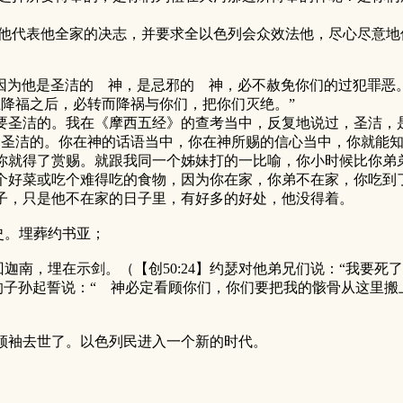
代表他全家的决志，并要求全以色列会众效法他，尽心尽意地
，因为他是圣洁的 神，是忌邪的 神，必不赦免你们的过犯罪恶
降福之后，必转而降祸与你们，把你们灭绝。”
圣洁的。我在《摩西五经》的查考当中，反复地说过，圣洁，
圣洁的。你在神的话语当中，你在神所赐的信心当中，你就能知
你就得了赏赐。就跟我同一个姊妹打的一比喻，你小时候比你弟
个好菜或吃个难得吃的食物，因为你在家，你弟不在家，你吃到
子，只是他不在家的日子里，有好多的好处，他没得着。
史。埋葬约书亚；
南，埋在示剑。（【创50:24】约瑟对他弟兄们说：“我要死
列的子孙起誓说：“ 神必定看顾你们，你们要把我的骸骨从这里
袖去世了。以色列民进入一个新的时代。