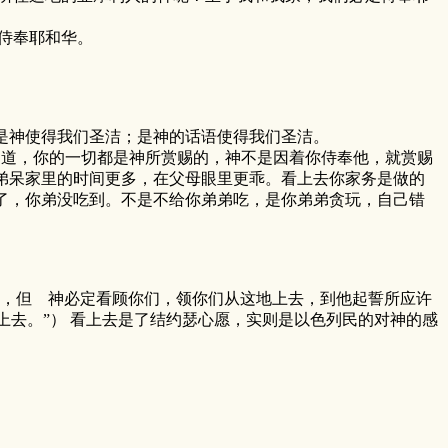
侍奉耶和华。
。
是神使得我们圣洁；是神的话语使得我们圣洁。
道，你的一切都是神所赏赐的，神不是因着你侍奉他，就赏赐
弟呆家里的时间更多，在父母眼里更乖。看上去你家务是做的
了，你弟没吃到。不是不给你弟弟吃，是你弟弟贪玩，自己错
了，但 神必定看顾你们，领你们从这地上去，到他起誓所应许
搬上去。”） 看上去是了结约瑟心愿，实则是以色列民的对神的感