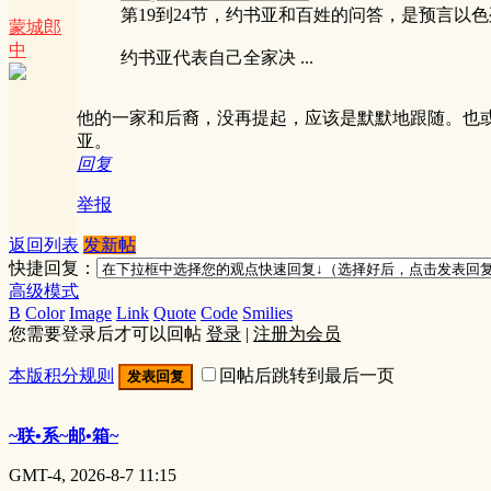
第19到24节，约书亚和百姓的问答，是预言以
蒙城郎
中
约书亚代表自己全家决 ...
他的一家和后裔，没再提起，应该是默默地跟随。也
亚。
回复
举报
返回列表
发新帖
快捷回复：
高级模式
B
Color
Image
Link
Quote
Code
Smilies
您需要登录后才可以回帖
登录
|
注册为会员
本版积分规则
回帖后跳转到最后一页
发表回复
~联•系~邮•箱~
GMT-4, 2026-8-7 11:15