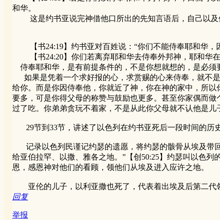
和华。
这是约书亚说完神借他口所出的先知言语后，自己以及他
【书24:19】约书亚对百姓说：“你们不能侍奉耶和华
【书24:20】你们若离弃耶和华去侍奉外邦神，耶和华在
侍奉耶和华，是有前提条件的，不是你想就想的，是必须要
如果是凭着一个求好报的心，求赏赐的心来侍奉，就不是
给你。而是你因侍奉他，你就近了神，你在神的家中，所以
要多，可是你得父母的称赞与鼓励也更多。甚至你家偶而做
过了吃。你弟弟贪玩不着家，不是从此你父母就不认他是儿
29节到33节，讲述了以色列在约书亚死后一段时间的历
记录以色列民谨记约瑟的遗愿，将约瑟的骸骨从埃及带回迦
给亚伯拉罕、以撒、雅各之地。”【创50:25】约瑟叫以色
恩，感恩神对他们的看顾，领他们从埃及进入应许之地。
亚伦的儿子，以利亚撒也死了，代表着出埃及后第二代领
回复
举报