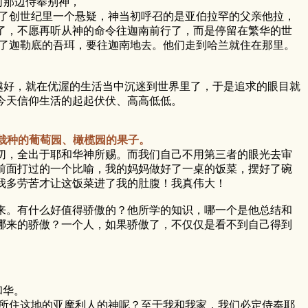
河那边侍奉别神，
了创世纪里一个悬疑，神当初呼召的是亚伯拉罕的父亲他拉，
了，不愿再听从神的命令往迦南前行了，而是停留在繁华的世
出了迦勒底的吾珥，要往迦南地去。他们走到哈兰就住在那里。
好，就在优渥的生活当中沉迷到世界里了，于是追求的眼目就
今天信仰生活的起起伏伏、高高低低。
所栽种的葡萄园、橄榄园的果子。
，全出于耶和华神所赐。而我们自己不用第三者的眼光去审
前面打过的一个比喻，我的妈妈做好了一桌的饭菜，摆好了碗
我多劳苦才让这饭菜进了我的肚腹！我真伟大！
。有什么好值得骄傲的？他所学的知识，哪一个是他总结和
哪来的骄傲？一个人，如果骄傲了，不仅仅是看不到自己得到
和华。
们所住这地的亚摩利人的神呢？至于我和我家，我们必定侍奉耶