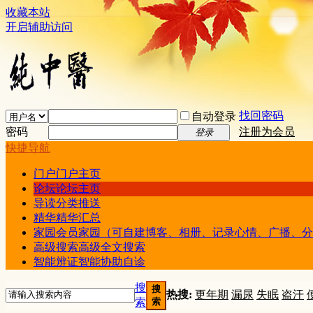
收藏本站
开启辅助访问
找回密码
自动登录
密码
注册为会员
登录
快捷导航
门户
门户主页
论坛
论坛主页
导读
分类推送
精华
精华汇总
家园
会员家园（可自建博客、相册、记录心情、广播、分
高级搜索
高级全文搜索
智能辨证
智能协助自诊
搜
搜
热搜:
更年期
漏尿
失眠
盗汗
索
索