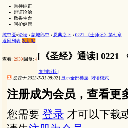
秉持纯正
辨证论治
敬畏生命
呵护健康
纯中医
»
论坛
›
蒙城郎中
›
恩典之下
›
0221 《士师记》第七章
返回列表
发新帖
[《圣经》通读]
022
查看:
2939
|
回复:
4
[复制链接]
发表于 2023-7-31 08:02
|
显示全部楼层
|
阅读模式
注册成为会员，查看更
您需要
登录
才可以下载