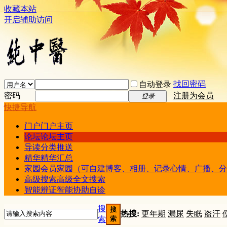
收藏本站
开启辅助访问
找回密码
自动登录
密码
注册为会员
登录
快捷导航
门户
门户主页
论坛
论坛主页
导读
分类推送
精华
精华汇总
家园
会员家园（可自建博客、相册、记录心情、广播、分
高级搜索
高级全文搜索
智能辨证
智能协助自诊
搜
搜
热搜:
更年期
漏尿
失眠
盗汗
索
索