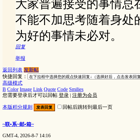
大家普遍接受的事情总
不能不加思考随着身处
为好的事情未必对。
回复
举报
返回列表
发新帖
快捷回复：
高级模式
B
Color
Image
Link
Quote
Code
Smilies
您需要登录后才可以回帖
登录
|
注册为会员
本版积分规则
回帖后跳转到最后一页
发表回复
~联•系~邮•箱~
GMT-4, 2026-8-7 14:16