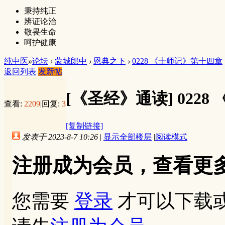
秉持纯正
辨证论治
敬畏生命
呵护健康
纯中医
»
论坛
›
蒙城郎中
›
恩典之下
›
0228 《士师记》第十四章
返回列表
发新帖
[《圣经》通读]
022
查看:
2209
|
回复:
3
[复制链接]
发表于 2023-8-7 10:26
|
显示全部楼层
|
阅读模式
注册成为会员，查看更
您需要
登录
才可以下载