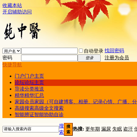
收藏本站
开启辅助访问
找回密码
自动登录
密码
注册为会员
登录
快捷导航
门户
门户主页
论坛
论坛主页
导读
分类推送
精华
精华汇总
家园
会员家园（可自建博客、相册、记录心情、广播、分
高级搜索
高级全文搜索
智能辨证
智能协助自诊
搜
搜
热搜:
更年期
漏尿
失眠
盗汗
索
索