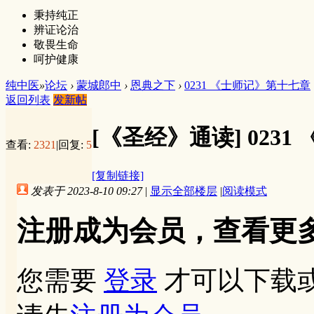
秉持纯正
辨证论治
敬畏生命
呵护健康
纯中医
»
论坛
›
蒙城郎中
›
恩典之下
›
0231 《士师记》第十七章
返回列表
发新帖
[《圣经》通读]
023
查看:
2321
|
回复:
5
[复制链接]
发表于 2023-8-10 09:27
|
显示全部楼层
|
阅读模式
注册成为会员，查看更
您需要
登录
才可以下载