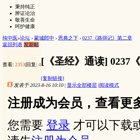
秉持纯正
辨证论治
敬畏生命
呵护健康
纯中医
»
论坛
›
蒙城郎中
›
恩典之下
›
0237《路得记》第二章
返回列表
发新帖
[《圣经》通读]
023
查看:
2353
|
回复:
4
[复制链接]
发表于 2023-8-16 10:10
|
显示全部楼层
|
阅读模式
注册成为会员，查看更
您需要
登录
才可以下载