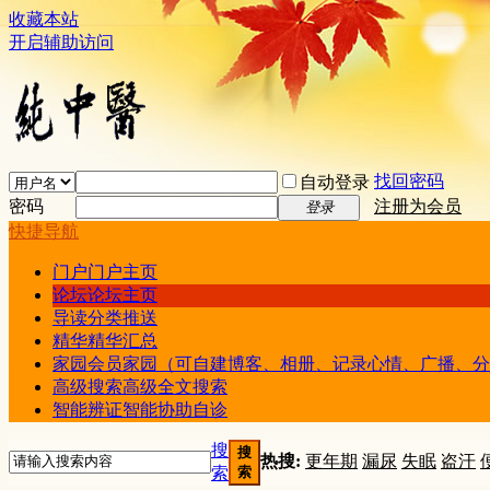
收藏本站
开启辅助访问
找回密码
自动登录
密码
注册为会员
登录
快捷导航
门户
门户主页
论坛
论坛主页
导读
分类推送
精华
精华汇总
家园
会员家园（可自建博客、相册、记录心情、广播、分
高级搜索
高级全文搜索
智能辨证
智能协助自诊
搜
搜
热搜:
更年期
漏尿
失眠
盗汗
索
索