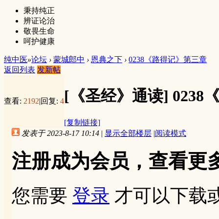
秉持纯正
辨证论治
敬畏生命
呵护健康
纯中医
»
论坛
›
蒙城郎中
›
恩典之下
›
0238《路得记》第三章
返回列表
发新帖
[《圣经》通读]
023
查看:
2192
|
回复:
4
[复制链接]
发表于 2023-8-17 10:14
|
显示全部楼层
|
阅读模式
注册成为会员，查看更
您需要
登录
才可以下载