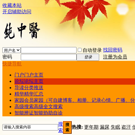
收藏本站
开启辅助访问
找回密码
自动登录
密码
注册为会员
登录
快捷导航
门户
门户主页
论坛
论坛主页
导读
分类推送
精华
精华汇总
家园
会员家园（可自建博客、相册、记录心情、广播、分
高级搜索
高级全文搜索
智能辨证
智能协助自诊
搜
搜
热搜:
更年期
漏尿
失眠
盗汗
索
索