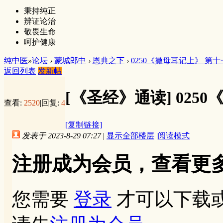
秉持纯正
辨证论治
敬畏生命
呵护健康
纯中医
»
论坛
›
蒙城郎中
›
恩典之下
›
0250《撒母耳记上》 第
返回列表
发新帖
[《圣经》通读]
025
查看:
2520
|
回复:
4
[复制链接]
发表于 2023-8-29 07:27
|
显示全部楼层
|
阅读模式
注册成为会员，查看更
您需要
登录
才可以下载