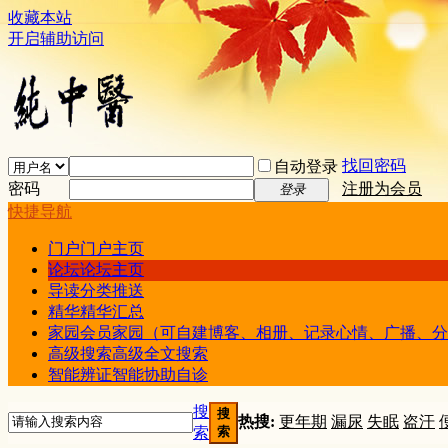
收藏本站
开启辅助访问
找回密码
自动登录
密码
注册为会员
登录
快捷导航
门户
门户主页
论坛
论坛主页
导读
分类推送
精华
精华汇总
家园
会员家园（可自建博客、相册、记录心情、广播、分
高级搜索
高级全文搜索
智能辨证
智能协助自诊
搜
搜
热搜:
更年期
漏尿
失眠
盗汗
索
索