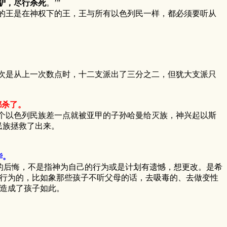
驴，尽行杀死
。’”
的王是在神权下的王，王与所有以色列民一样，都必须要听从
次是从上一次数点时，十二支派出了三分之二，但犹大支派只
都杀了。
个以色列民族差一点就被亚甲的子孙哈曼给灭族，神兴起以斯
民族拯救了出来。
华。
的后悔，不是指神为自己的行为或是计划有遗憾，想更改。是希
行为的，比如象那些孩子不听父母的话，去吸毒的、去做变性
造成了孩子如此。