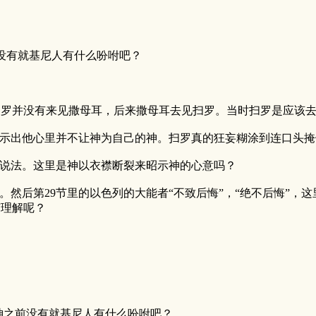
没有就基尼人有什么吩咐吧？
扫罗并没有来见撒母耳，后来撒母耳去见扫罗。当时扫罗是应该
楚显示出他心里并不让神为自己的神。扫罗真的狂妄糊涂到连口头
的说法。这里是神以衣襟断裂来昭示神的心意吗？
。然后第29节里的以色列的大能者“不致后悔”，“绝不后悔”
何理解呢？
神之前没有就基尼人有什么吩咐吧？