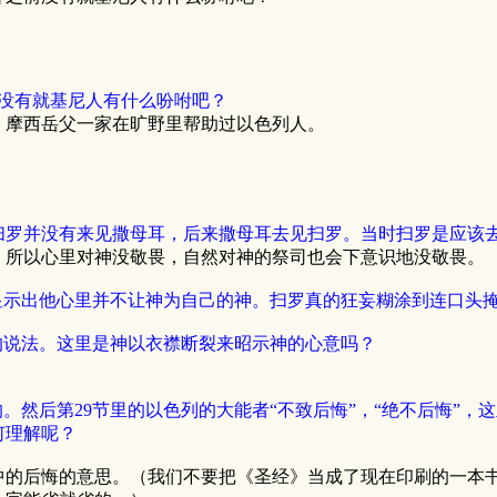
没有就基尼人有什么吩咐吧？
，摩西岳父一家在旷野里帮助过以色列人。
扫罗并没有来见撒母耳，后来撒母耳去见扫罗。当时扫罗是应该
，所以心里对神没敬畏，自然对神的祭司也会下意识地没敬畏。
楚显示出他心里并不让神为自己的神。扫罗真的狂妄糊涂到连口头
”的说法。这里是神以衣襟断裂来昭示神的心意吗？
。然后第29节里的以色列的大能者“不致后悔”，“绝不后悔”
何理解呢？
中的后悔的意思。（我们不要把《圣经》当成了现在印刷的一本