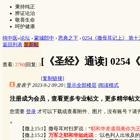
秉持纯正
辨证论治
敬畏生命
呵护健康
纯中医
»
论坛
›
蒙城郎中
›
恩典之下
›
0254《撒母耳记上》 第
返回列表
发新帖
[《圣经》通读]
025
查看:
2760
|
回复:
3
[复制链接]
发表于 2023-9-2 09:20
|
显示全部楼层
|
阅读模式
注册成为会员，查看更多专业帖文，更多精华帖
您需要
登录
才可以下载或查看附件、图片，没有账号？请
×
【撒上15:1】撒母耳对扫罗说：“
耶和华差遣我膏你为
【撒上15:2】
万军之耶和华如此说
：‘以色列人出埃及