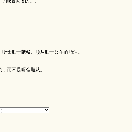
，字能省就省的。）
．听命胜于献祭、顺从胜于公羊的脂油。
祭，而不是听命顺从。