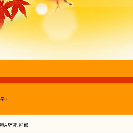
享）
便秘
猝死
抑郁