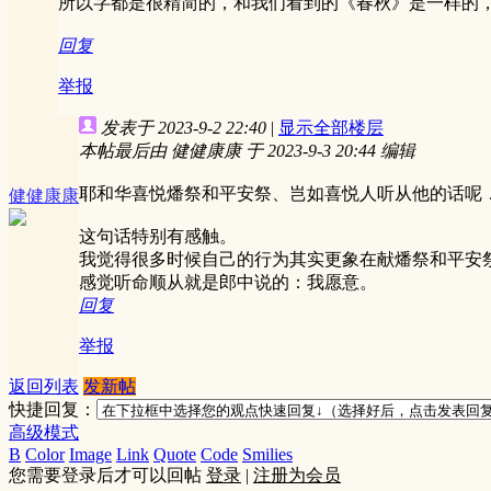
所以字都是很精简的，和我们看到的《春秋》是一样的
回复
举报
发表于 2023-9-2 22:40
|
显示全部楼层
本帖最后由 健健康康 于 2023-9-3 20:44 编辑
耶和华喜悦燔祭和平安祭、岂如喜悦人听从他的话呢
健健康康
这句话特别有感触。
我觉得很多时候自己的行为其实更象在献燔祭和平安
感觉听命顺从就是郎中说的：我愿意。
回复
举报
返回列表
发新帖
快捷回复：
高级模式
B
Color
Image
Link
Quote
Code
Smilies
您需要登录后才可以回帖
登录
|
注册为会员