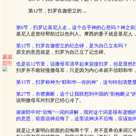
第12节，扫罗在迦密立的 ...
第6节，扫罗让基尼人走，这个合乎神的心意吗？神之前
基尼人是曾经帮助过以色列人。摩西的妻子就是基尼人
第12节，扫罗在迦密立的纪念碑，是为自己立名吗？
原文的意思就是，扫罗为自己立了记念碑。
蒙城
郎中
也是在12节里，说撒母耳清早起来迎接扫罗，但是显然
扫罗并不敢轻慢撒母耳，只是因为内心本就不信耶和华
第15节，扫罗称神为“耶和华—你的神”，这句特别清
第27节，衣襟撕断，这个让我联想到中国的“割袍断义
说明撒母耳对扫罗已经心冷了。
谢谢郎中对“后悔”一词的讲解，我对这个词是很有遗憾的
的意思，前面说神后悔了，这里说神决不后悔，应该如
就是让大家明白前面的后悔两个字，并不是希伯来词汇