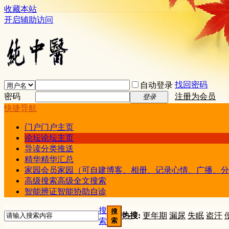
收藏本站
开启辅助访问
找回密码
自动登录
密码
注册为会员
登录
快捷导航
门户
门户主页
论坛
论坛主页
导读
分类推送
精华
精华汇总
家园
会员家园（可自建博客、相册、记录心情、广播、分
高级搜索
高级全文搜索
智能辨证
智能协助自诊
搜
搜
热搜:
更年期
漏尿
失眠
盗汗
索
索