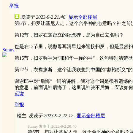
举报
发表于 2023-9-2 21:46
|
显示全部楼层
第6节，扫罗让基尼人走，这个合乎神的心意吗？神之前
第12节，扫罗在迦密立的纪念碑，是为自己立名吗？
也是在12节里，说撒母耳清早起来迎接扫罗，但是显然
Sunny
第15节，扫罗称神为“耶和华—你的神”，这句特别清
第27节，衣襟撕断，这个让我联想到中国的“割袍断义”
谢谢郎中对“后悔”一词的讲解，我对这个词是很有遗憾的
的意思，前面说神后悔了，这里说神决不后悔，应该如
回复
举报
楼主
|
发表于 2023-9-2 22:12
|
显示全部楼层
Sunny 发表于 2023-9-2 20:46
第6节，扫罗让基尼人走，这个合乎神的心意吗？