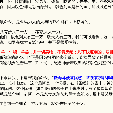
的
，不可怜惜他们，将男女、孩童、吃奶的，
并牛、羊、骆驼和
，因为以色列民是神的子民，以色列国是神的国，所以以色列
项命令。是亚玛力人的人与物都不能在世上存留的。
共有步兵二十万，另有犹大人一万。
他们：以色列人有三十万，犹大人有三万。我们可以看到，这一
说，扫罗在犹大支派当中，并不是很受拥戴。
、羊、牛犊、羊羔，并一切美物，不肯灭绝；凡下贱瘦弱的，尽
耶和华的命令。也正是因为扫罗的这个举动，直接导致了后世整
必须要过普珥节（Purim），纪念神借着以斯帖将以色列整个
不跟从我，不遵守我的命令。”
撒母耳便甚忧愁，终夜哀求耶和
上，心中忧伤。 这个后悔是一个词根。在《圣经》的当中，神
的忧伤。这种忧伤，如果我们的孩子在十来岁时，有了极端叛逆
就是这个词，后悔。不是父母没预见到孩子会如此，也不是父母
意到一个细节，神没有马上就夺去扫罗的王位。