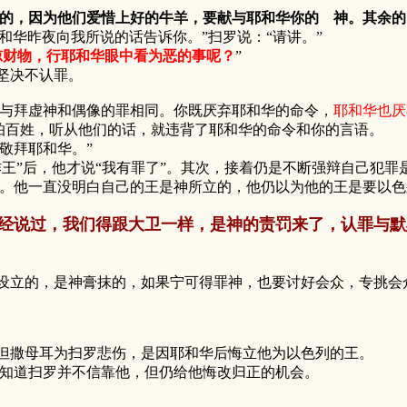
来的，因为他们爱惜上好的牛羊，要献与耶和华你的 神。其余
和华昨夜向我所说的话告诉你。”扫罗说：“请讲。”
掠财物，行耶和华眼中看为恶的事呢？
”
坚决不认罪。
与拜虚神和偶像的罪相同。你既厌弃耶和华的命令，
耶和华也厌
怕百姓，听从他们的话，就违背了耶和华的命令和你的言语。
敬拜耶和华。”
”后，他才说“我有罪了”。其次，接着仍是不断强辩自己犯罪
。他一直没明白自己的王是神所立的，他仍以为他的王是要以色
经说过，我们得跟大卫一样，是神的责罚来了，认罪与默
的，是神膏抹的，如果宁可得罪神，也要讨好会众，专挑会众
但撒母耳为扫罗悲伤，是因耶和华后悔立他为以色列的王。
知道扫罗并不信靠他，但仍给他悔改归正的机会。