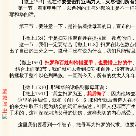
【撒上15:3】现在你
要去击打亚玛力人，灭尽他们所有
第一节，着重申明了，以色列的王与外邦的王是不一样的
耶和华的话。
第三节，要注意一下，是神借着撒母耳的口，宣布的一
【撒上15:4】于是扫罗招聚百姓在提拉因，数点他们，
这一节，我们一定要结合【撒上11:8】扫罗在比色数点
出了自己的三分之一。撒母耳没有说为什么，我们只能暂且
【撒上15:9】
扫罗和百姓却怜惜亚甲，也爱惜上好的牛
结合上面第3节，我们就可以看到扫罗和百姓，没有听从
帖拯救了整个以色列民族。一直到今天，所有的犹太人年年都
【撒上15:10】耶和华的话临到撒母耳说：
蒙
【撒上15:11】“我立扫罗为王，
我后悔了
，因为他转去
城
这里的神后悔，就和《创》6：6 耶和华就后悔造人在地
郎
伯来文中取不出更为贴切的词汇来描述，神因人犯罪而产生
中
手术的，这种深深刺痛父母的忧伤，这样悲切的内心感受，
这里我们要看到一个细节，撒母耳为扫罗的代求。也要注